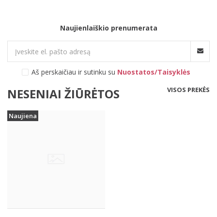
Naujienlaiškio prenumerata
Aš perskaičiau ir sutinku su
Nuostatos/Taisyklės
VISOS PREKĖS
NESENIAI ŽIŪRĖTOS
Naujiena