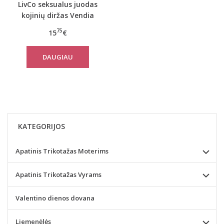
LivCo seksualus juodas
kojinių diržas Vendia
75
15
€
DAUGIAU
KATEGORIJOS
Apatinis Trikotažas Moterims
Apatinis Trikotažas Vyrams
Valentino dienos dovana
Liemenėlės