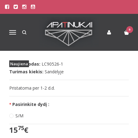
Pagrindinis
Apatinis Trikotažas Moterims
Seksualūs Moteriški Apatiniai
LivCo seksualus juodas kojinių diržas Vendia
0
Navigacija
LIVCO SEKSUALUS JUODAS KOJINIŲ
DIRŽAS VENDIA
Prekės kodas:
Naujiena
LC90526-1
Turimas kiekis:
Sandėlyje
Pristatoma per 1-2 d.d.
Pasirinkite dydį :
S/M
75
15
€