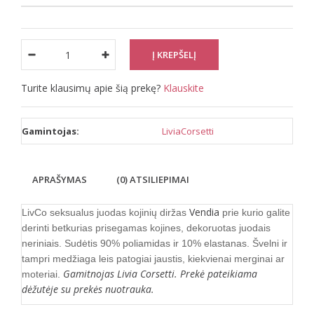
Turite klausimų apie šią prekę?
Klauskite
Gamintojas:
LiviaCorsetti
APRAŠYMAS
(0) ATSILIEPIMAI
Vendia
LivCo seksualus juodas kojinių diržas
prie kurio galite
derinti betkurias prisegamas kojines, dekoruotas juodais
neriniais. Sudėtis 90% poliamidas ir 10% elastanas. Švelni ir
tampri medžiaga leis patogiai jaustis, kiekvienai merginai ar
Gamitnojas Livia Corsetti. Prekė pateikiama
moteriai.
dėžutėje su prekės nuotrauka.