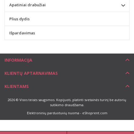
Apatiniai drabužiai
Plius dydis
Išpardavimas
INFORMACIJA
KLIENTŲ APTARNAVIMAS
KLIENTAMS
2026 © Visos teisės saugomos. Kopijuoti, platinti svetainės turinį be autorių
sutikimo draudžiama.
Elektroninių parduotuvių nuoma
-
eShoprent.com