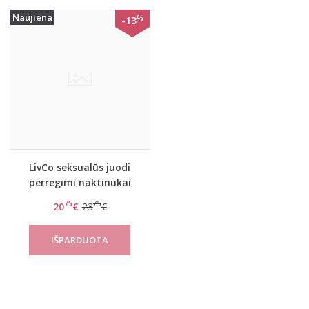
Naujiena
%
-13
LivCo seksualūs juodi
perregimi naktinukai
Enamell
75
75
20
€
23
€