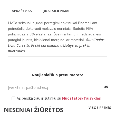
APRAŠYMAS
(0) ATSILIEPIMAI
LivCo seksualūs juodi perregimi naktinukai Enamell
ant
petnešėlių dekoruoti melsvais neriniais. Sudėtis 95%
poliamidas ir 5% elastanas. Švelni ir tampri medžiaga leis
Gamitnojas
patogiai jaustis, kiekvienai merginai ar moteriai.
Livia Corsetti. Prekė pateikiama dėžutėje su prekės
nuotrauka.
Naujienlaiškio prenumerata
Aš perskaičiau ir sutinku su
Nuostatos/Taisyklės
VISOS PREKĖS
NESENIAI ŽIŪRĖTOS