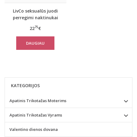
LivCo seksualūs juodi
perregimi naktinukai
Nicolinea
75
22
€
DAUGIAU
KATEGORIJOS
Apatinis Trikotažas Moterims
Apatinis Trikotažas Vyrams
Valentino dienos dovana