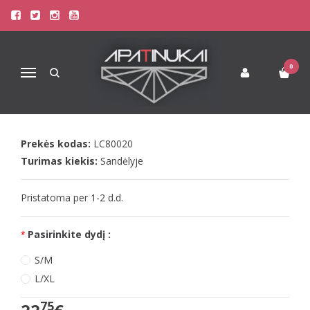
Pagrindinis
Apatinis Trikotažas Moterims
Seksualūs Moteriški Apatiniai
LivCo seksualūs juodi perregimi naktinukai Nicolinea
0
Navigacija
LIVCO SEKSUALŪS JUODI PERREGIMI
NAKTINUKAI NICOLINEA
Prekės kodas:
LC80020
Turimas kiekis:
Sandėlyje
Pristatoma per 1-2 d.d.
Pasirinkite dydį :
S/M
L/XL
75