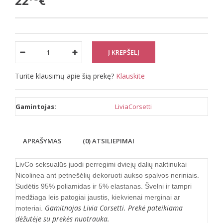
22
€
Turite klausimų apie šią prekę?
Klauskite
Gamintojas:
LiviaCorsetti
APRAŠYMAS
(0) ATSILIEPIMAI
LivCo seksualūs juodi perregimi dviejų dalių naktinukai
Nicolinea
ant petnešėlių dekoruoti aukso spalvos neriniais.
Sudėtis 95% poliamidas ir 5% elastanas. Švelni ir tampri
medžiaga leis patogiai jaustis, kiekvienai merginai ar
Gamitnojas Livia Corsetti. Prekė pateikiama
moteriai.
dėžutėje su prekės nuotrauka.