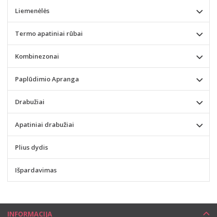
Liemenėlės
Termo apatiniai rūbai
Kombinezonai
Paplūdimio Apranga
Drabužiai
Apatiniai drabužiai
Plius dydis
Išpardavimas
INFORMACIJA