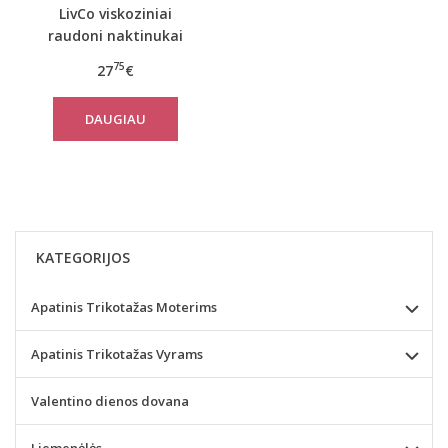
LivCo viskoziniai
raudoni naktinukai
CROSSINA
75
27
€
DAUGIAU
KATEGORIJOS
Apatinis Trikotažas Moterims
Apatinis Trikotažas Vyrams
Valentino dienos dovana
Liemenėlės