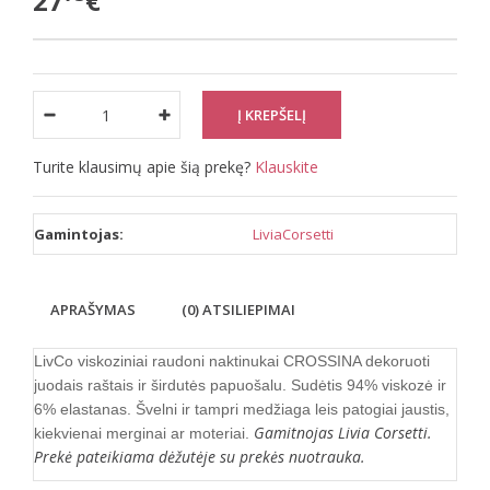
27
€
Turite klausimų apie šią prekę?
Klauskite
Gamintojas:
LiviaCorsetti
APRAŠYMAS
(0) ATSILIEPIMAI
LivCo viskoziniai raudoni naktinukai CROSSINA dekoruoti
juodais raštais ir širdutės papuošalu. Sudėtis 94% viskozė ir
6% elastanas. Švelni ir tampri medžiaga leis patogiai jaustis,
Gamitnojas Livia Corsetti.
kiekvienai merginai ar moteriai.
Prekė pateikiama dėžutėje su prekės nuotrauka.