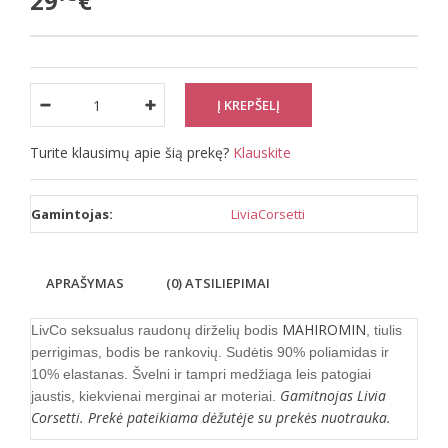
29
€
Turite klausimų apie šią prekę?
Klauskite
Gamintojas:
LiviaCorsetti
APRAŠYMAS
(0) ATSILIEPIMAI
MAHIROMIN
LivCo seksualus raudonų dirželių bodis
, tiulis
perrigimas, bodis be rankovių. Sudėtis 90% poliamidas ir
10% elastanas. Švelni ir tampri medžiaga leis patogiai
Gamitnojas Livia
jaustis, kiekvienai merginai ar moteriai.
Corsetti. Prekė pateikiama dėžutėje su prekės nuotrauka.