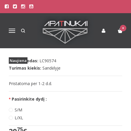
Pagrindinis
Apatinis Trikotažas Moterims
Moteriški triko - bodžiai
LivCo seksualus raudonų dirželių bodis MAHIROMIN
0
Navigacija
LIVCO SEKSUALUS RAUDONŲ
DIRŽELIŲ BODIS MAHIROMIN
Prekės kodas:
Naujiena
LC90574
Turimas kiekis:
Sandėlyje
Pristatoma per 1-2 d.d.
Pasirinkite dydį :
S/M
L/XL
75