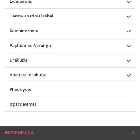
Liemenėlės
Termo apatiniai rūbai
Kombinezonai
Paplūdimio Apranga
Drabužiai
Apatiniai drabužiai
Plius dydis
Išpardavimas
INFORMACIJA