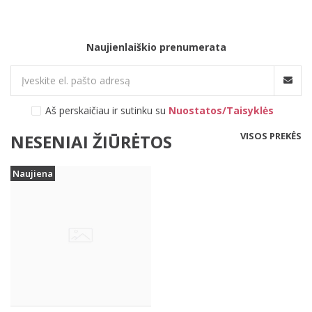
Naujienlaiškio prenumerata
Aš perskaičiau ir sutinku su
Nuostatos/Taisyklės
VISOS PREKĖS
NESENIAI ŽIŪRĖTOS
Naujiena