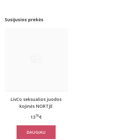
Susijusios prekės
LivCo seksualios juodos
kojinės NORTJE
75
13
€
DAUGIAU