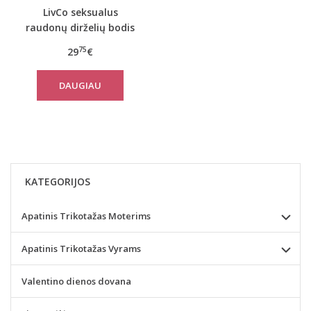
LivCo seksualus
raudonų dirželių bodis
MAHIROMIN
75
29
€
DAUGIAU
KATEGORIJOS
Apatinis Trikotažas Moterims
Apatinis Trikotažas Vyrams
Valentino dienos dovana