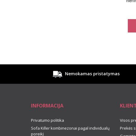
nėri
Nemokamas pristatymas
INFORMACIJA
KLIEN
Privatumo politika
Visos pr
Sofa Killer kombinezonai pagal individualų
Prekės s
poreikį
Gamintoj