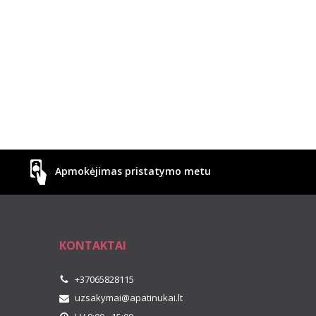
Apmokėjimas pristatymo metu
KONTAKTAI
+37065828115
uzsakymai@apatinukai.lt