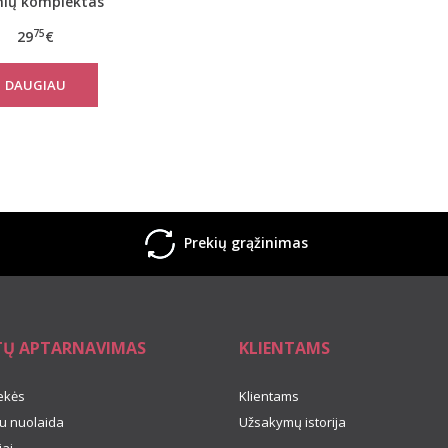
nių komplektas
Caniave
75
29
€
DAUGIAU
Prekių grąžinimas
TŲ APTARNAVIMAS
KLIENTAMS
ekės
Klientams
u nuolaida
Užsakymų istorija
ai