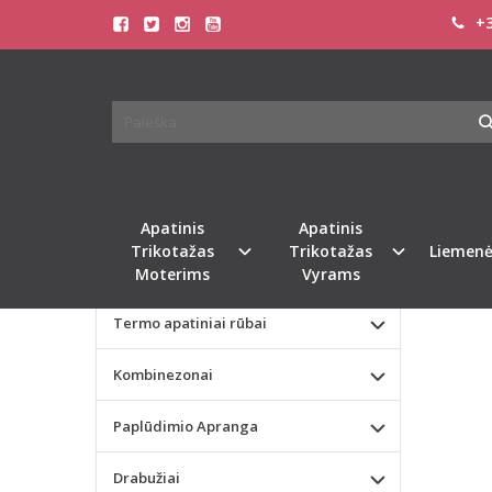
+3
Pagrindinis
KATEGORIJOS
LIVC
Apatinis Trikotažas Moterims
Apatinis Trikotažas Vyrams
Naujie
Valentino dienos dovana
Apatinis
Apatinis
Trikotažas
Trikotažas
Liemenė
Liemenėlės
Moterims
Vyrams
Termo apatiniai rūbai
Kombinezonai
Paplūdimio Apranga
Drabužiai