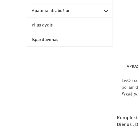
Apatiniai drabužiai
Plius dydis
Išpardavimas
APRA
LivCo se
poliamid
Prekė pa
Komplektė
Dienos
,
D