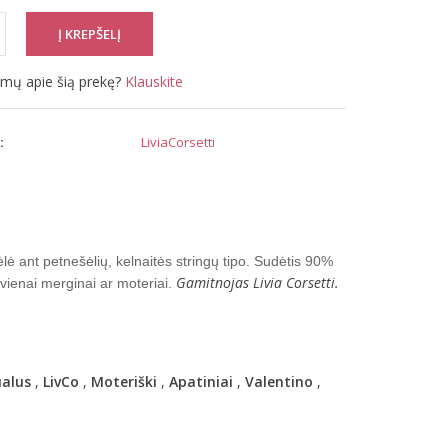
simų apie šią prekę?
Klauskite
:
LiviaCorsetti
ė ant petnešėlių, kelnaitės stringų tipo. Sudėtis 90%
Gamitnojas Livia Corsetti.
kvienai merginai ar moteriai.
alus
,
LivCo
,
Moteriški
,
Apatiniai
,
Valentino
,