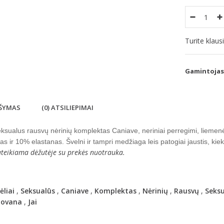
Turite klau
Gamintojas
ŠYMAS
(0) ATSILIEPIMAI
ksualus rausvų nėrinių komplektas Caniave, neriniai perregimi, liemenėl
as ir 10% elastanas. Švelni ir tampri medžiaga leis patogiai jaustis, kie
teikiama dėžutėje su prekės nuotrauka.
liai
,
Seksualūs
,
Caniave
,
Komplektas
,
Nėrinių
,
Rausvų
,
Seksu
ovana
,
Jai