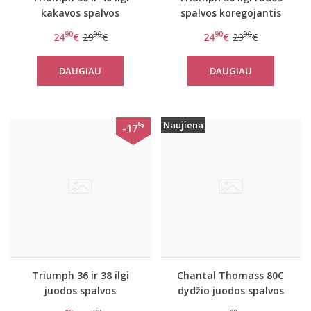
kakavos spalvos
spalvos koregojantis
koregojantis apatiniai
apatiniai marškinėliai
90
90
90
90
24
€
29
€
24
€
29
€
marškinėliai moterims
Lace Sensation
Diamond Sensation BDS
Bodydress
DAUGIAU
DAUGIAU
Naujiena
%
-17
Triumph 36 ir 38 ilgi
Chantal Thomass 80C
juodos spalvos
dydžio juodos spalvos
koregojantis apatiniai
su prisegamais kojinių