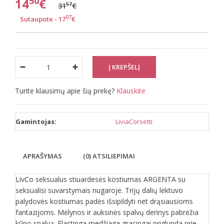
50
14
€
57
31
€
07
Sutaupote - 17
€
Turite klausimų apie šią prekę?
Klauskite
Gamintojas:
LiviaCorsetti
APRAŠYMAS
(0) ATSILIEPIMAI
LivCo seksualus stiuardesės kostiumas ARGENTA su
seksualisi suvarstymais nugaroje. Trijų dalių lėktuvo
palydovės kostiumas padės išsipildyti net drąsiausioms
fantazijoms. Mėlynos ir auksinės spalvų derinys pabrėžia
kūno spalvą. Elastinga medžiaga gracingai priglunda prie