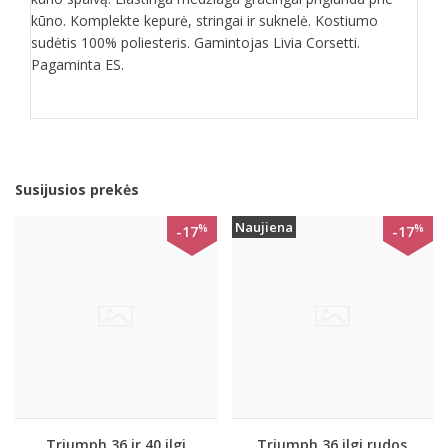
kūno. Komplekte kepurė, stringai ir suknelė. Kostiumo
sudėtis 100% poliesteris. Gamintojas Livia Corsetti.
Pagaminta ES.
Susijusios prekės
Naujiena
%
%
-17
-17
Triumph 36 ir 40 ilgi
Triumph 36 ilgi rudos