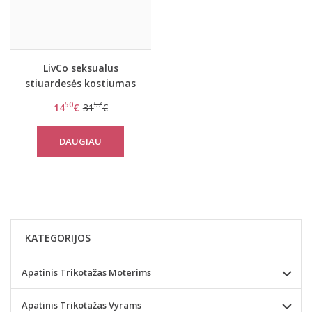
LivCo seksualus
stiuardesės kostiumas
ARGENTA
50
57
14
€
31
€
DAUGIAU
KATEGORIJOS
Apatinis Trikotažas Moterims
Apatinis Trikotažas Vyrams