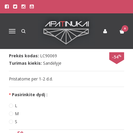
Pagrindinis
Apatinis Trikotažas Moterims
Dovana Jai !
LivCo seksualus stiuardesės kostiumas ARGENTA
LIVCO SEKSUALUS STIUARDESĖS
0
Navigacija
KOSTIUMAS ARGENTA
Prekės kodas:
LC90069
%
-54
Turimas kiekis:
Sandėlyje
Pristatome per 1-2 d.d.
Pasirinkite dydį :
L
M
S