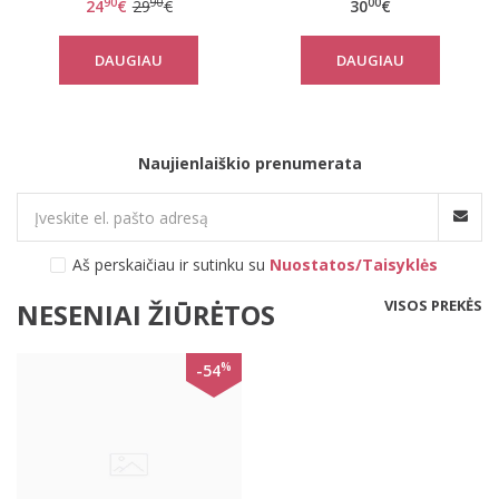
90
90
00
24
€
29
€
30
€
marškinėliai Cool
dirželiais korsetas
Sensation Dress
Popadelica
DAUGIAU
DAUGIAU
Naujienlaiškio prenumerata
Aš perskaičiau ir sutinku su
Nuostatos/Taisyklės
VISOS PREKĖS
NESENIAI ŽIŪRĖTOS
%
-54