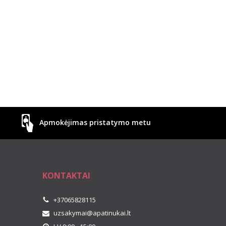
Apmokėjimas pristatymo metu
KONTAKTAI
+37065828115
uzsakymai@apatinukai.lt