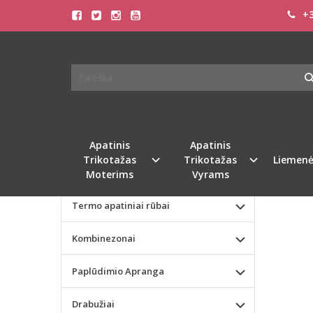
+3
Pagrindinis
KATEGORIJOS
LIVC
Apatinis Trikotažas Moterims
Apatinis Trikotažas Vyrams
Valentino dienos dovana
Apatinis
Apatinis
Trikotažas
Trikotažas
Liemenė
Liemenėlės
Moterims
Vyrams
Termo apatiniai rūbai
Kombinezonai
Paplūdimio Apranga
Drabužiai