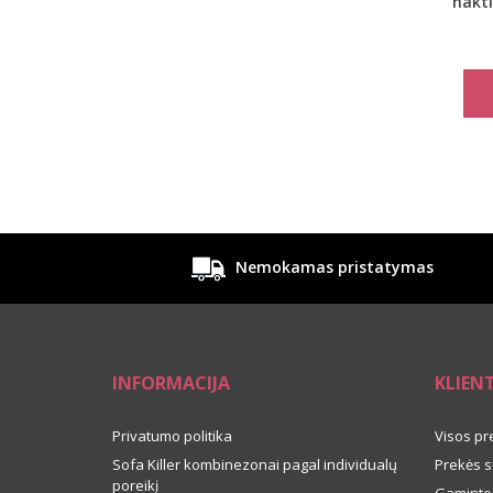
nakt
Nemokamas pristatymas
INFORMACIJA
KLIEN
Privatumo politika
Visos pr
Sofa Killer kombinezonai pagal individualų
Prekės s
poreikį
Gamintoj