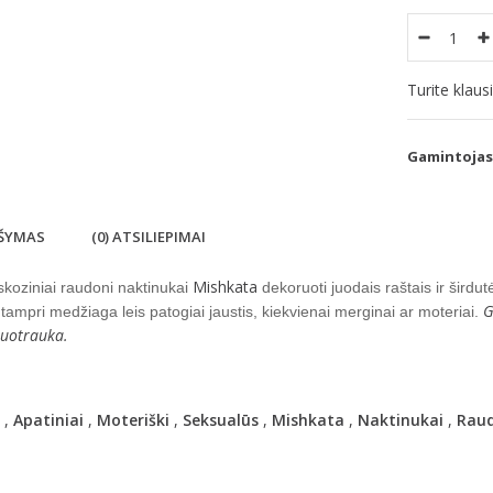
Turite klau
Gamintojas
ŠYMAS
(0) ATSILIEPIMAI
Mishkata
skoziniai raudoni naktinukai
dekoruoti juodais raštais ir šird
G
r tampri medžiaga leis patogiai jaustis, kiekvienai merginai ar moteriai.
nuotrauka.
,
Apatiniai
,
Moteriški
,
Seksualūs
,
Mishkata
,
Naktinukai
,
Raud