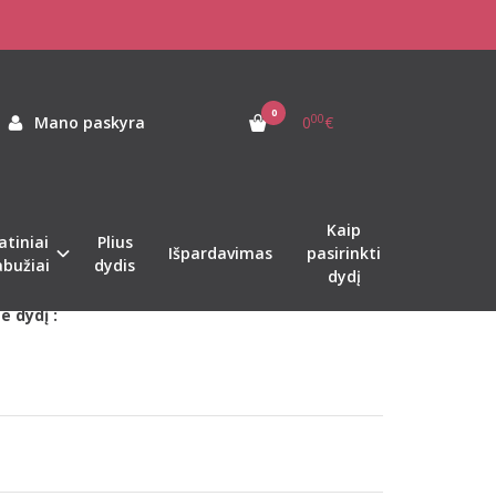
viskoziniai raudoni naktinukai Mishkata
 MISHKATA
0
00
Mano paskyra
0
€
as:
LC90468
ekis:
Sandėlyje
Kaip
atiniai
Plius
Išpardavimas
pasirinkti
er 1-2 d.d.
abužiai
dydis
dydį
e dydį :