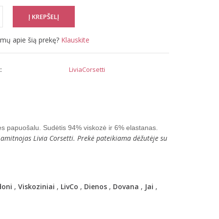
simų apie šią prekę?
Klauskite
:
LiviaCorsetti
utės papuošalu. Sudėtis 94% viskozė ir 6% elastanas.
amitnojas Livia Corsetti. Prekė pateikiama dėžutėje su
oni
,
Viskoziniai
,
LivCo
,
Dienos
,
Dovana
,
Jai
,