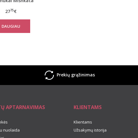
inukai Mishkata
75
27
€
DAUGIAU
Prekių grąžinimas
TŲ APTARNAVIMAS
KLIENTAMS
ekės
Klientams
u nuolaida
Užsakymų istorija
ai