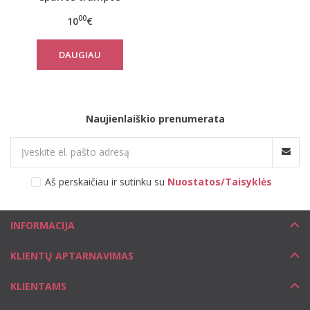
paplūdimio kelnės 7143
00
10
€
DAUGIAU
Naujienlaiškio prenumerata
Aš perskaičiau ir sutinku su
Nuostatos/Taisyklės
INFORMACIJA
KLIENTŲ APTARNAVIMAS
KLIENTAMS