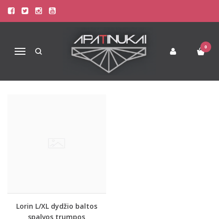
LORIN
Pagrindinis
Pirkite pagal gamintoją
LORIN
0
Navigacija
Lorin L/XL dydžio baltos
spalvos trumpos