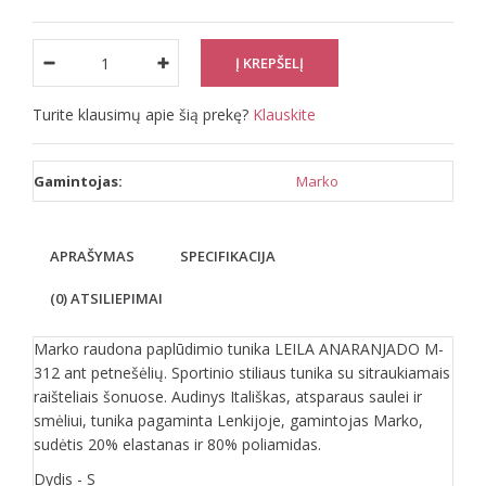
Turite klausimų apie šią prekę?
Klauskite
Gamintojas:
Marko
APRAŠYMAS
SPECIFIKACIJA
(0) ATSILIEPIMAI
Marko raudona paplūdimio tunika LEILA ANARANJADO M-
312 ant petnešėlių. Sportinio stiliaus tunika su sitraukiamais
raišteliais šonuose. Audinys Itališkas, atsparaus saulei ir
smėliui, tunika pagaminta Lenkijoje, gamintojas Marko,
sudėtis 20% elastanas ir 80% poliamidas.
Dydis - S