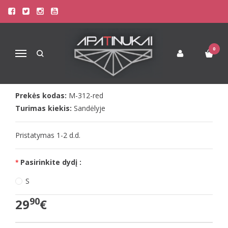
Pagrindinis
Paplūdimio Apranga
Tunika
Marko raudona paplūdimio tunika LEILA ANARANJADO M-312
MARKO RAUDONA PAPLŪDIMIO
0
Navigacija
TUNIKA LEILA ANARANJADO M-312
Prekės kodas:
M-312-red
Turimas kiekis:
Sandėlyje
Pristatymas 1-2 d.d.
Pasirinkite dydį :
S
90
29
€