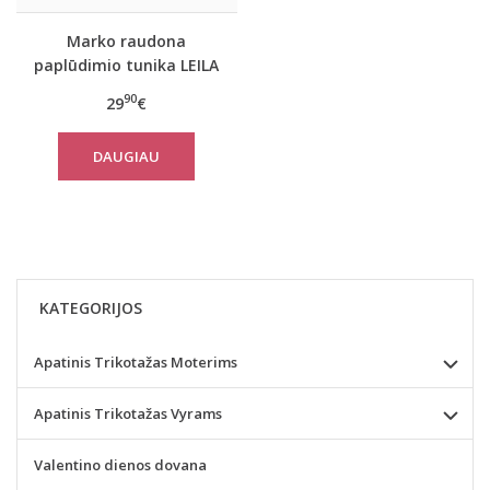
Marko raudona
paplūdimio tunika LEILA
ANARANJADO M-312
90
29
€
DAUGIAU
KATEGORIJOS
Apatinis Trikotažas Moterims
Apatinis Trikotažas Vyrams
Valentino dienos dovana