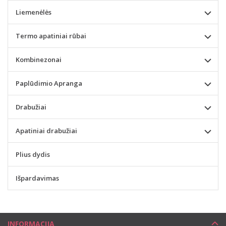
Liemenėlės
Termo apatiniai rūbai
Kombinezonai
Paplūdimio Apranga
Drabužiai
Apatiniai drabužiai
Plius dydis
Išpardavimas
INFORMACIJA