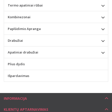
Termo apatiniai rūbai
Kombinezonai
Paplūdimio Apranga
Drabužiai
Apatiniai drabužiai
Plius dydis
Išpardavimas
INFORMACIJA
KLIENTŲ APTARNAVIMAS