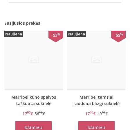
Susijusios prekės
Naujiena
Naujiena
%
%
-53
-65
Marribel kūno spalvos
Marribel tamsiai
taškuota suknelė
raudona blizgi suknelė
Clarika
Frojene
00
19
00
19
17
€
36
€
17
€
49
€
DAUGIAU
DAUGIAU