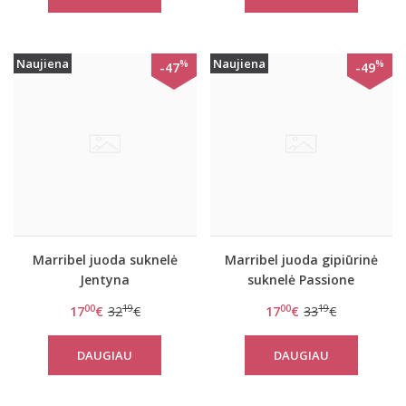
Naujiena
Naujiena
%
%
-47
-49
Marribel juoda suknelė
Marribel juoda gipiūrinė
Jentyna
suknelė Passione
00
19
00
19
17
€
32
€
17
€
33
€
DAUGIAU
DAUGIAU