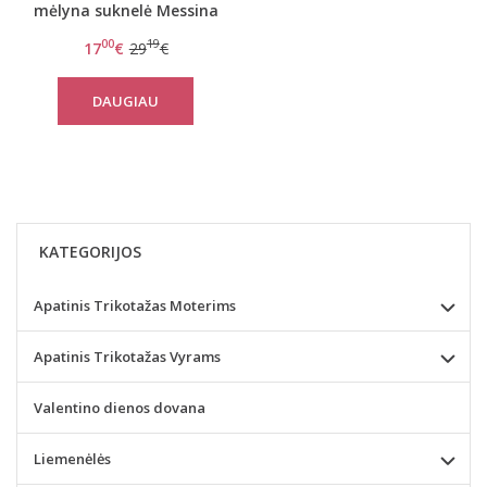
mėlyna suknelė Messina
00
19
17
€
29
€
DAUGIAU
KATEGORIJOS
Apatinis Trikotažas Moterims
Apatinis Trikotažas Vyrams
Valentino dienos dovana
Liemenėlės