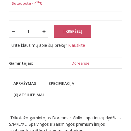
16
Sutaupote - 4
€
Turite klausimų apie šią prekę?
Klauskite
Gamintojas:
Doreanse
APRAŠYMAS
SPECIFIKACIJA
(0) ATSILIEPIMAI
Trikotažo gamintojas Doreanse. Galimi apatinukų dydžiai -
S/M/L/XL. Spalvingos ir žaismingos premium linijos
apatinės kelnaitės stilingoms moterims.