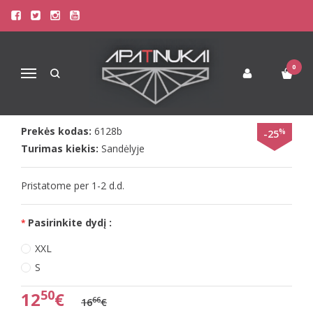
Pagrindinis
Apatinis Trikotažas Moterims
Stringai Moterims
Moteriški medvilniniai stringai 6128 premium
MOTERIŠKI MEDVILNINIAI
0
Navigacija
STRINGAI 6128 PREMIUM
Prekės kodas:
6128b
%
-25
Turimas kiekis:
Sandėlyje
Pristatome per 1-2 d.d.
Pasirinkite dydį :
XXL
S
50
12
€
66
16
€