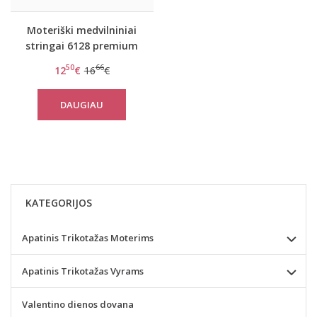
Moteriški medvilniniai
stringai 6128 premium
50
66
12
€
16
€
DAUGIAU
KATEGORIJOS
Apatinis Trikotažas Moterims
Apatinis Trikotažas Vyrams
Valentino dienos dovana