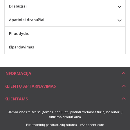
Drabužiai
Apatiniai drabužiai
Plius dydis
Išpardavimas
INFORMACIJA
KLIENTŲ APTARNAVIMAS
KLIENTAMS
2026 © Visos teisės saugomos. Kopijuoti, platinti svetainės turinį be autorių
sutikimo draudžiama.
Elektroninių parduotuvių nuoma
-
eShoprent.com