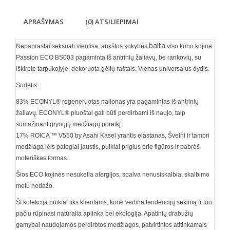
APRAŠYMAS
(0) ATSILIEPIMAI
balta
Nepaprastai seksuali vientisa, aukštos kokybės
viso kūno kojinė
Passion ECO BS003 pagaminta iš antrinių žaliavų, be rankovių, su
iškirpte tarpukojyje, dekoruota gėlių raštais. Vienas universalus dydis.
Sudėtis:
83% ECONYL® regeneruotas nailonas yra pagamintas i
š antrinių
žaliavų
. ECONYL® pluoštai gali būti perdirbami iš naujo, taip
sumažinant grynųjų medžiagų poreikį.
17% ROICA ™ V550 by Asahi Kasel yrantis elastanas. Švelni ir tampri
medžiaga leis patogiai jaustis, puikiai priglus prie figūros ir pabrėš
moteriškas formas.
Šios ECO kojinės nesukelia alergijos, spalva nenusiskalbia, skalbimo
metu nedažo.
Ši kolekcija puikiai tiks klientams, kurie vertina tendencijų sekimą ir tuo
pačiu rūpinasi natūralia aplinka bei ekologija. Apatinių drabužių
gamybai naudojamos perdirbtos medžiagos, patvirtintos atitinkamais