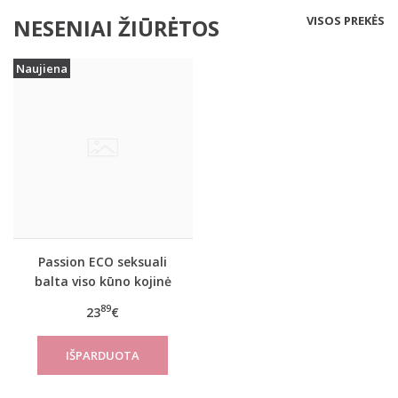
VISOS PREKĖS
NESENIAI ŽIŪRĖTOS
Naujiena
Passion ECO seksuali
balta viso kūno kojinė
ECO BS003
89
23
€