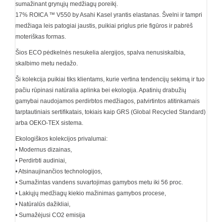
sumažinant grynųjų medžiagų poreikį.
17% ROICA ™ V550 by Asahi Kasel yrantis elastanas. Švelni ir tampri
medžiaga leis patogiai jaustis, puikiai priglus prie figūros ir pabrėš
moteriškas formas.
Šios ECO pėdkelnės nesukelia alergijos, spalva nenusiskalbia,
skalbimo metu nedažo.
Ši kolekcija puikiai tiks klientams, kurie vertina tendencijų sekimą ir tuo
pačiu rūpinasi natūralia aplinka bei ekologija. Apatinių drabužių
gamybai naudojamos perdirbtos medžiagos, patvirtintos atitinkamais
tarptautiniais sertifikatais, tokiais kaip GRS (Global Recycled Standard)
arba OEKO-TEX sistema.
Ekologiškos kolekcijos privalumai:
• Modernus dizainas,
• Perdirbti audiniai,
• Atsinaujinančios technologijos,
• Sumažintas vandens suvartojimas gamybos metu iki 56 proc.
• Lakiųjų medžiagų kiekio mažinimas gamybos procese,
• Natūralūs dažikliai,
• Sumažėjusi CO2 emisija