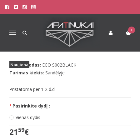
Pagrindinis
Apatinis Trikotažas Moterims
Seksualūs Moteriški Apatiniai
Passion ECO seksualios juodos pėdkelnės ECO S002
0
Navigacija
PASSION ECO SEKSUALIOS JUODOS
PĖDKELNĖS ECO S002
Prekės kodas:
Naujiena
ECO S002BLACK
Turimas kiekis:
Sandėlyje
Pristatoma per 1-2 d.d.
Pasirinkite dydį :
Vienas dydis
59
21
€