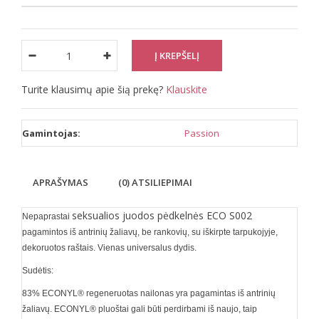
Turite klausimų apie šią prekę?
Klauskite
Gamintojas:
Passion
APRAŠYMAS
(0) ATSILIEPIMAI
seksualios juodos pėdkelnės ECO S002
Nepaprastai
pagamintos iš antrinių žaliavų, be rankovių, su iškirpte tarpukojyje,
dekoruotos raštais. Vienas universalus dydis.
Sudėtis:
83% ECONYL® regeneruotas nailonas yra pagamintas i
š antrinių
žaliavų
. ECONYL® pluoštai gali būti perdirbami iš naujo, taip