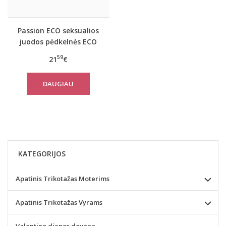
Passion ECO seksualios
juodos pėdkelnės ECO
S002
59
21
€
DAUGIAU
KATEGORIJOS
Apatinis Trikotažas Moterims
Apatinis Trikotažas Vyrams
Valentino dienos dovana