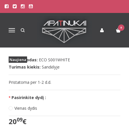
Pagrindinis
Apatinis Trikotažas Moterims
Seksualūs Moteriški Apatiniai
Passion ECO seksualios baltos pėdkelnės ECO S001
0
Navigacija
PASSION ECO SEKSUALIOS BALTOS
PĖDKELNĖS ECO S001
Prekės kodas:
Naujiena
ECO S001WHITE
Turimas kiekis:
Sandėlyje
Pristatoma per 1-2 d.d.
Pasirinkite dydį :
Vienas dydis
09
20
€