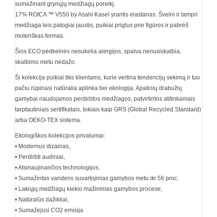
sumažinant grynųjų medžiagų poreikį.
17% ROICA ™ V550 by Asahi Kasel yrantis elastanas. Švelni ir tampri
medžiaga leis patogiai jaustis, puikiai priglus prie figūros ir pabrėš
moteriškas formas.
Šios ECO pėdkelnės nesukelia alergijos, spalva nenusiskalbia,
skalbimo metu nedažo.
Ši kolekcija puikiai tiks klientams, kurie vertina tendencijų sekimą ir tuo
pačiu rūpinasi natūralia aplinka bei ekologija. Apatinių drabužių
gamybai naudojamos perdirbtos medžiagos, patvirtintos atitinkamais
tarptautiniais sertifikatais, tokiais kaip GRS (Global Recycled Standard)
arba OEKO-TEX sistema.
Ekologiškos kolekcijos privalumai:
• Modernus dizainas,
• Perdirbti audiniai,
• Atsinaujinančios technologijos,
• Sumažintas vandens suvartojimas gamybos metu iki 56 proc.
• Lakiųjų medžiagų kiekio mažinimas gamybos procese,
• Natūralūs dažikliai,
• Sumažėjusi CO2 emisija