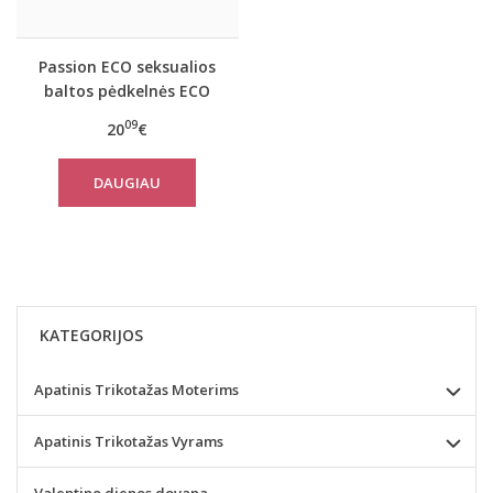
Passion ECO seksualios
baltos pėdkelnės ECO
S001
09
20
€
DAUGIAU
KATEGORIJOS
Apatinis Trikotažas Moterims
Apatinis Trikotažas Vyrams
Valentino dienos dovana