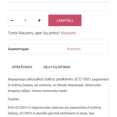
Turite klausimų apie šią prekę?
Klauskite
Gamintojas:
Passion
APRAŠYMAS
(0) ATSILIEPIMAI
seksualios baltos pėdkelnės ECO S001
Nepaprastai
pagamintos
iš antrinių žaliavų, be rankovių, su iškirpte tarpukojyje, dekoruotos
drugelių raštais. Vienas universalus dydis.
Sudėtis:
83% ECONYL® regeneruotas nailonas yra pagamintas i
š antrinių
žaliavų
. ECONYL® pluoštai gali būti perdirbami iš naujo, taip