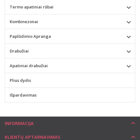
Termo apatiniai rūbai
Kombinezonai
Paplūdimio Apranga
Drabužiai
Apatiniai drabužiai
Plius dydis
Išpardavimas
INFORMACIJA
KLIENTŲ APTARNAVIMAS