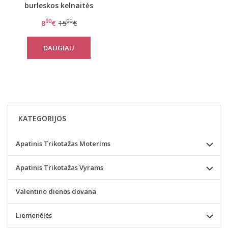
burleskos kelnaitės
7425-PF
90
00
8
€
15
€
DAUGIAU
KATEGORIJOS
Apatinis Trikotažas Moterims
Apatinis Trikotažas Vyrams
Valentino dienos dovana
Liemenėlės