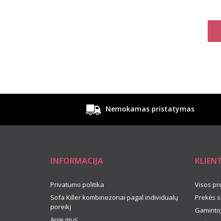
Nemokamas pristatymas
INFORMACIJA
KLIEN
Privatumo politika
Visos pr
Sofa Killer kombinezonai pagal individualų
Prekės s
poreikį
Gamintoj
Apie mus