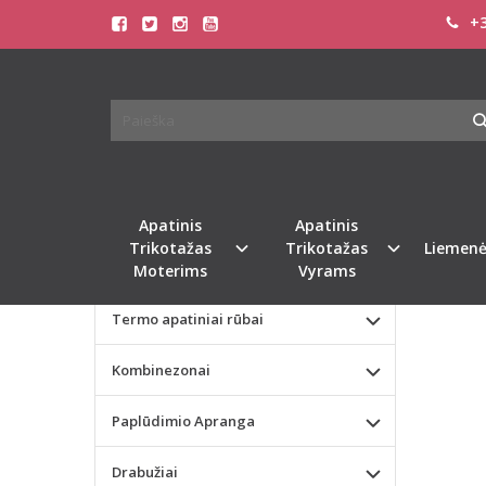
+3
Pagrindinis
KATEGORIJOS
PGL 
Apatinis Trikotažas Moterims
Apatinis Trikotažas Vyrams
Valentino dienos dovana
Apatinis
Apatinis
Trikotažas
Trikotažas
Liemenė
Liemenėlės
Moterims
Vyrams
Termo apatiniai rūbai
Kombinezonai
Paplūdimio Apranga
Drabužiai