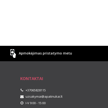
Apmokėjimas pristatymo metu
KONTAKTAI
+37065828115
uzsakymai@apatinukai.lt
I-V 9:00 - 15:00