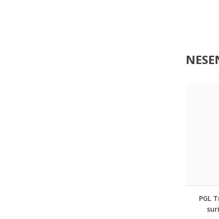
NESEN
PGL T
sur