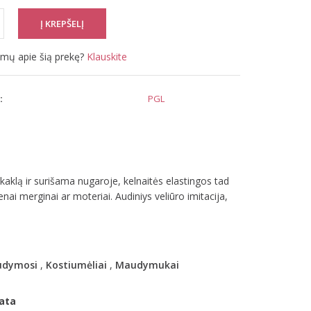
simų apie šią prekę?
Klauskite
:
PGL
aklą ir surišama nugaroje, kelnaitės elastingos tad
enai merginai ar moteriai. Audiniys veliūro imitacija,
dymosi
,
Kostiumėliai
,
Maudymukai
ata