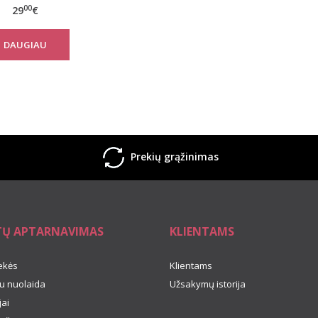
00
29
€
DAUGIAU
Prekių grąžinimas
TŲ APTARNAVIMAS
KLIENTAMS
ekės
Klientams
u nuolaida
Užsakymų istorija
ai