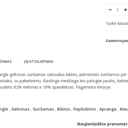
Turite klau
Gamintojas
ŠYMAS
(0) ATSILIEPIMAI
ngle geltonas surišamas seksualus bikinis, petnešėlės surišamos per k
isitaiko, su pakietinimu. Elastinga medžiaga leis patogiai jaustis, kiekvi
sudėtis 82% neilonas ir 18% spandeksas. Pagaminta Kinijoje.
ngle
,
Geltonas
,
Surišamas
,
Bikinis
,
Paplūdimio
,
Apranga
,
Mau
Naujienlaiškio prenumer