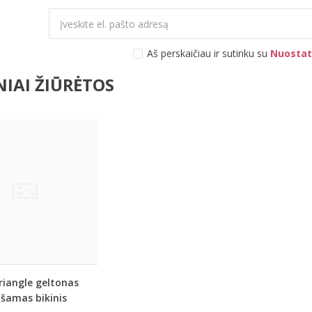
Aš perskaičiau ir sutinku su
Nuostat
IAI ŽIŪRĖTOS
riangle geltonas
išamas bikinis