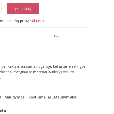
simų apie šią prekę?
Klauskite
:
PGL
 per kaklą ir surišama nugaroje, kelnaitės elastingos
iekvienai merginai ar moteriai. Audiniys veliūro
.
a
,
Maudymosi
,
Kostiumėliai
,
Maudymukai
ata