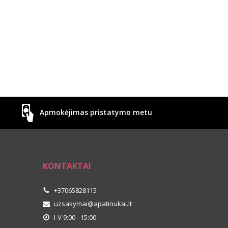
Apmokėjimas pristatymo metu
KONTAKTAI
+37065828115
uzsakymai@apatinukai.lt
I-V 9:00 - 15:00