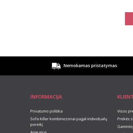
Nemokamas pristatymas
INFORMACIJA
KLIEN
Privatumo politika
Visos pr
Sofa Killer kombinezonai pagal individualų
Prekės s
poreikį
Gamintoj
Apie mus