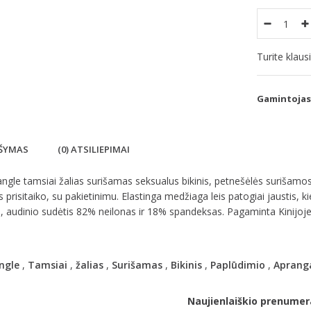
Turite klau
Gamintojas
ŠYMAS
(0) ATSILIEPIMAI
ngle tamsiai žalias surišamas seksualus bikinis, petnešėlės surišamos
s prisitaiko, su pakietinimu. Elastinga medžiaga leis patogiai jaustis, k
a, audinio sudėtis 82% neilonas ir 18% spandeksas. Pagaminta Kinijoje
ngle
,
Tamsiai
,
žalias
,
Surišamas
,
Bikinis
,
Paplūdimio
,
Aprang
Naujienlaiškio prenumer