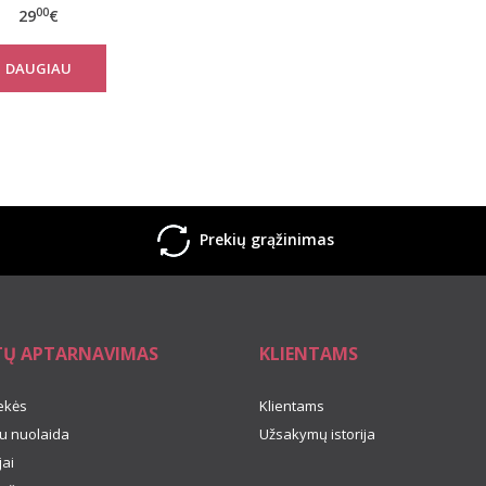
00
29
€
DAUGIAU
Prekių grąžinimas
TŲ APTARNAVIMAS
KLIENTAMS
ekės
Klientams
u nuolaida
Užsakymų istorija
ai