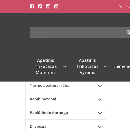
+3
Pagrindinis
KATEGORIJOS
PGL T
Apatinis Trikotažas Moterims
Apatinis Trikotažas Vyrams
Valentino dienos dovana
Apatinis
Apatinis
Trikotažas
Trikotažas
Liemenė
Liemenėlės
Moterims
Vyrams
Termo apatiniai rūbai
Kombinezonai
Paplūdimio Apranga
Drabužiai