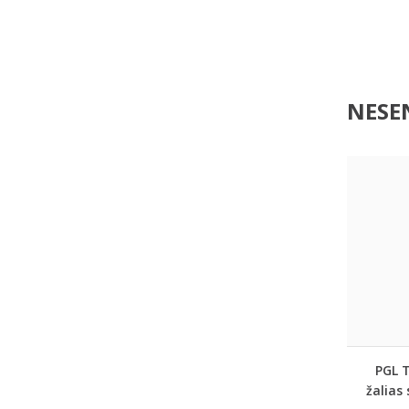
NESEN
PGL T
žalias