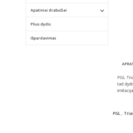
Apatiniai drabužiai
Plius dydis
Išpardavimas
APRA
PGL Tria
tad dydi
imitacij
PGL
,
Tria