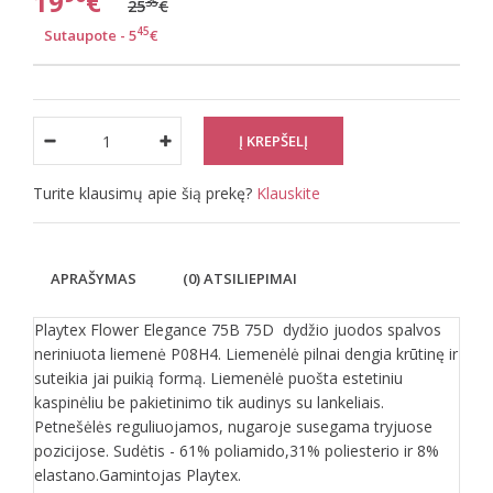
19
€
35
25
€
45
Sutaupote - 5
€
Turite klausimų apie šią prekę?
Klauskite
APRAŠYMAS
(0) ATSILIEPIMAI
Playtex Flower Elegance 75B 75D dydžio juodos spalvos
neriniuota liemenė P08H4. Liemenėlė pilnai dengia krūtinę ir
suteikia jai puikią formą. Liemenėlė puošta estetiniu
kaspinėliu be pakietinimo tik audinys su lankeliais.
Petnešėlės reguliuojamos, nugaroje susegama tryjuose
pozicijose. Sudėtis - 61% poliamido,31% poliesterio ir 8%
elastano.Gamintojas Playtex.