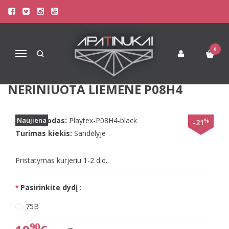
Pagrindinis
Liemenėlės
Soft Liemenėlės
Playtex Flower Elegance 75B 75D dydžio juodos spalvos neriniuota
liemenė P08H4
0
Navigacija
PLAYTEX FLOWER ELEGANCE 75B
75D DYDŽIO JUODOS SPALVOS
NERINIUOTA LIEMENĖ P08H4
Prekės kodas:
Naujiena
Playtex-P08H4-black
%
-21
Turimas kiekis:
Sandėlyje
Pristatymas kurjeriu 1-2 d.d.
Pasirinkite dydį :
75B
90