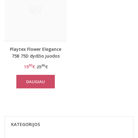
Playtex Flower Elegance
75B 75D dydžio juodos
spalvos neriniuota
90
35
19
€
25
€
liemenė P08H4
DAUGIAU
KATEGORIJOS