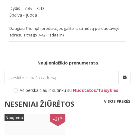
Dydis - 75B - 75D
Spalva - juoda
Daugiau Triumph produkcijos galite rasti mūsų parduotuvėjė
adresu Titnago 7-42 (lizdas.in).
Naujienlaiškio prenumerata
Aš perskaičiau ir sutinku su
Nuostatos/Taisyklės
VISOS PREKĖS
NESENIAI ŽIŪRĖTOS
Naujiena
%
-21