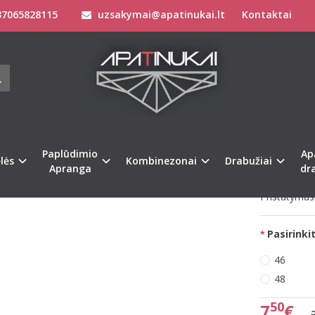
7065828115
uzsakymai@apatinukai.lt
Kontaktai
Apatinis Trikotažas Moterims
Kelnaitės Moterims
 46(3XL) 48(4XL) dydžio juodos spalvos moteriškos kelnaitės 44394
 38(M) 46(3XL) 48(4XL) DYDŽIO JUO
ITĖS 44394
Prekės kod
na
%
-67
Paplūdimio
Ap
Turimas ki
lės
Kombinezonai
Drabužiai
Apranga
dr
Pristatymas 
Pasirinkit
46
48
50
7
€