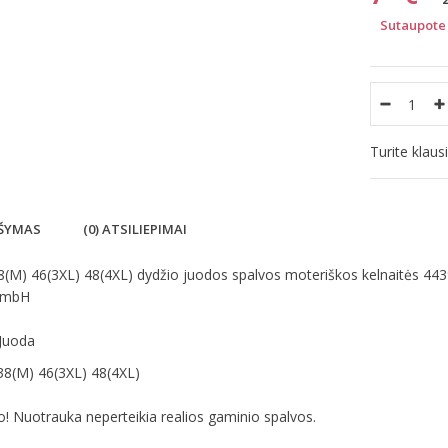
Sutaupote 
Turite klau
ŠYMAS
(0) ATSILIEPIMAI
8(M) 46(3XL) 48(4XL) dydžio juodos spalvos moteriškos kelnaitės 443
GmbH
 Juoda
38(M) 46(3XL) 48(4XL)
! Nuotrauka neperteikia realios gaminio spalvos.