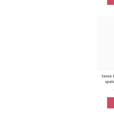
Sassa 8
spal
triko s