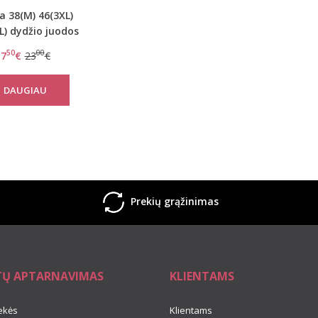
a 38(M) 46(3XL)
L) dydžio juodos
vos moteriškos
50
00
7
€
23
€
lnaitės 44394
DAUGIAU
Prekių grąžinimas
TŲ APTARNAVIMAS
KLIENTAMS
ekės
Klientams