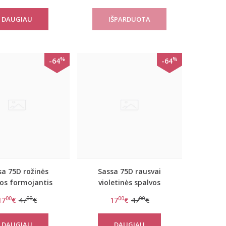
Sassa 904
DAUGIAU
%
%
-64
-64
sa 75D rožinės
Sassa 75D rausvai
vos formojantis
violetinės spalvos
u liemenėle Lovely
formojantis triko su
00
00
00
00
17
€
47
€
17
€
47
€
Secret 989
liemenėle Lovely Secret
989
DAUGIAU
DAUGIAU