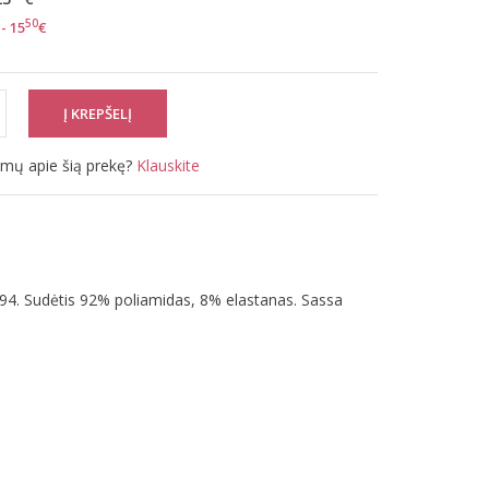
50
- 15
€
simų apie šią prekę?
Klauskite
94. Sudėtis 92% poliamidas, 8% elastanas. Sassa