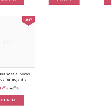
%
-64
0D šviesiai pilkos
vos formojantis
u liemenėle Lovely
00
00
17
€
47
€
Secret 989
DAUGIAU