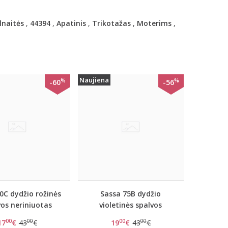
lnaitės
,
44394
,
Apatinis
,
Trikotažas
,
Moterims
,
Naujiena
%
%
-60
-56
0C dydžio rožinės
Sassa 75B dydžio
vos neriniuotas
violetinės spalvos
guojantis triko
neriniuotas
00
00
00
00
17
€
43
€
19
€
43
€
Sassa 904
koreguojantis triko