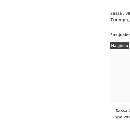
Sassa
,
38
Triumph
Susijusio
Naujiena
Sassa 
spalvos