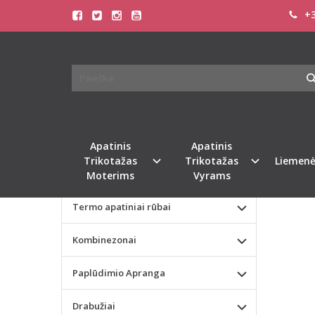
+3
Pagrindinis
KATEGORIJOS
Sassa 38(M)
Apatinis Trikotažas Moterims
SASSA
KELNA
Apatinis Trikotažas Vyrams
Valentino dienos dovana
Naujie
Apatinis
Apatinis
Trikotažas
Trikotažas
Liemenė
Liemenėlės
Moterims
Vyrams
Termo apatiniai rūbai
Kombinezonai
Paplūdimio Apranga
Drabužiai