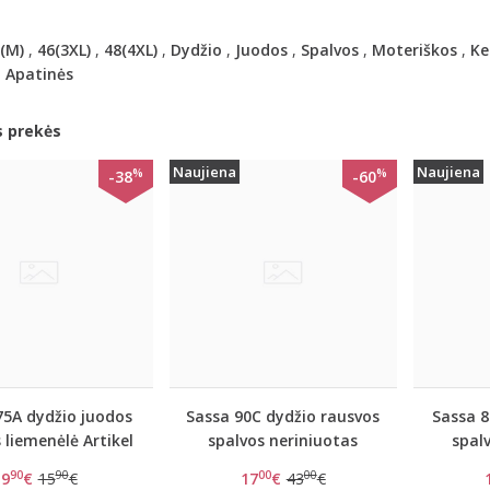
(M)
,
46(3XL)
,
48(4XL)
,
Dydžio
,
Juodos
,
Spalvos
,
Moteriškos
,
Ke
,
Apatinės
s prekės
Naujiena
Naujiena
%
%
-38
-60
75A dydžio juodos
Sassa 90C dydžio rausvos
Sassa 8
 liemenėlė Artikel
spalvos neriniuotas
spal
244433
koreguojantis triko
kore
90
90
00
00
9
€
15
€
17
€
43
€
Sassa 904