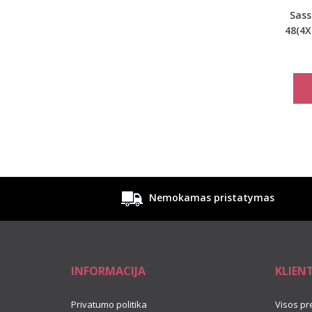
Sass
48(4X
spal
ke
Nemokamas pristatymas
INFORMACIJA
KLIEN
Privatumo politika
Visos pr