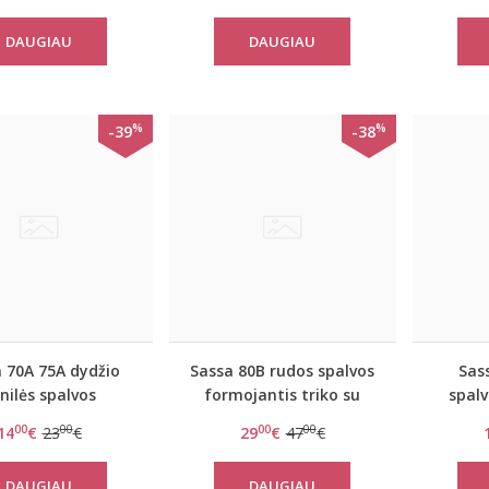
DAUGIAU
DAUGIAU
%
%
-39
-38
 70A 75A dydžio
Sassa 80B rudos spalvos
Sas
nilės spalvos
formojantis triko su
spal
jantis bodis 860
liemenėle Lovely Secret
triko s
00
00
00
00
14
€
23
€
29
€
47
€
989
DAUGIAU
DAUGIAU