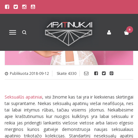
SEKSUALŪS APATINIAI, KUR
SEKSUALUMO RIBA?
0
Navigacija
Publikuota 2018-09-12
Skaitė 4330
Seksualūs apatiniai
, visi žinome kas tai yra ir kiekvienas skirtingai
tai suprantame. Niekas seksualių apatinių viešai neafišuoja, nes
tai labai intymus rūbas, tačiau visiems įdomus. Nekalbėsime
apie kraštutinumus kur nuogos kulkšnys yra labai seksualu ir
reikia jas pridengti lankantis viešose vietose arba laisvo elgesio
merginos kurios gatvėje demonstruoja naujas seksualaus
apatinio trikotažo kolekcijas. Standartinį neseksualų apatinį