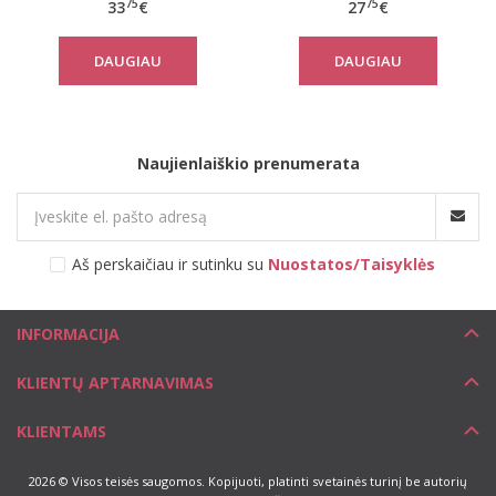
75
75
33
€
27
€
DAUGIAU
DAUGIAU
Naujienlaiškio prenumerata
Aš perskaičiau ir sutinku su
Nuostatos/Taisyklės
INFORMACIJA
KLIENTŲ APTARNAVIMAS
KLIENTAMS
2026 © Visos teisės saugomos. Kopijuoti, platinti svetainės turinį be autorių