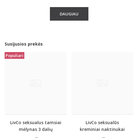
DAUGIAU
Susijusios prekės
Populiari
LivCo seksualus tamsiai
LivCo seksualūs
mėlynas 3 dalių
kreminiai naktinukai
komplektas JACQUELINE
LOURDES