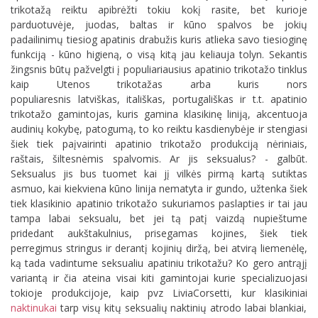
trikotažą reiktu apibrėžti tokiu kokį rasite, bet kurioje
parduotuvėje, juodas, baltas ir kūno spalvos be jokių
padailinimų tiesiog apatinis drabužis kuris atlieka savo tiesioginę
funkciją - kūno higieną, o visą kitą jau keliauja tolyn. Sekantis
žingsnis būtų pažvelgti į populiariausius apatinio trikotažo tinklus
kaip Utenos trikotažas arba kuris nors
populiaresnis latviškas, itališkas, portugališkas ir t.t. apatinio
trikotažo gamintojas, kuris gamina klasikinę liniją, akcentuoja
audinių kokybę, patogumą, to ko reiktu kasdienybėje ir stengiasi
šiek tiek paįvairinti apatinio trikotažo produkciją nėriniais,
raštais, šiltesnėmis spalvomis. Ar jis seksualus? - galbūt.
Seksualus jis bus tuomet kai jį vilkės pirmą kartą sutiktas
asmuo, kai kiekviena kūno linija nematyta ir gundo, užtenka šiek
tiek klasikinio apatinio trikotažo sukuriamos paslapties ir tai jau
tampa labai seksualu, bet jei tą patį vaizdą nupieštume
pridedant aukštakulnius, prisegamas kojines, šiek tiek
perregimus stringus ir derantį kojinių diržą, bei atvirą liemenėlę,
ką tada vadintume seksualiu apatiniu trikotažu? Ko gero antrąjį
variantą ir čia ateina visai kiti gamintojai kurie specializuojasi
tokioje produkcijoje, kaip pvz LiviaCorsetti, kur klasikiniai
naktinukai
tarp visų kitų seksualių naktinių atrodo labai blankiai,