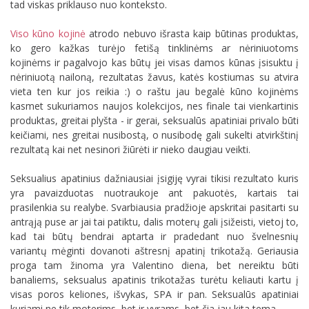
tad viskas priklauso nuo konteksto.
Viso kūno kojinė
atrodo nebuvo išrasta kaip būtinas produktas,
ko gero kažkas turėjo fetišą tinklinėms ar nėriniuotoms
kojinėms ir pagalvojo kas būtų jei visas damos kūnas įsisuktu į
nėriniuotą nailoną, rezultatas žavus, katės kostiumas su atvira
vieta ten kur jos reikia :) o raštu jau begalė kūno kojinėms
kasmet sukuriamos naujos kolekcijos, nes finale tai vienkartinis
produktas, greitai plyšta - ir gerai, seksualūs apatiniai privalo būti
keičiami, nes greitai nusibostą, o nusibodę gali sukelti atvirkštinį
rezultatą kai net nesinori žiūrėti ir nieko daugiau veikti.
Seksualius apatinius dažniausiai įsigiję vyrai tikisi rezultato kuris
yra pavaizduotas nuotraukoje ant pakuotės, kartais tai
prasilenkia su realybe. Svarbiausia pradžioje apskritai pasitarti su
antrąją puse ar jai tai patiktu, dalis moterų gali įsižeisti, vietoj to,
kad tai būtų bendrai aptarta ir pradedant nuo švelnesnių
variantų mėginti dovanoti aštresnį apatinį trikotažą. Geriausia
proga tam žinoma yra Valentino diena, bet nereiktu būti
banaliems, seksualus apatinis trikotažas turėtu keliauti kartu į
visas poros keliones, išvykas, SPA ir pan. Seksualūs apatiniai
kuriami ne tik moterims, bet ir vyrams, bet čia jau kita tema.