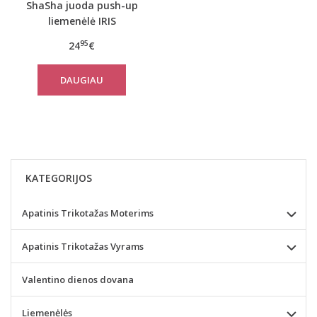
ShaSha juoda push-up
liemenėlė IRIS
dekoruota violetiniais
95
24
€
nėriniais
DAUGIAU
KATEGORIJOS
Apatinis Trikotažas Moterims
Apatinis Trikotažas Vyrams
Valentino dienos dovana
Liemenėlės