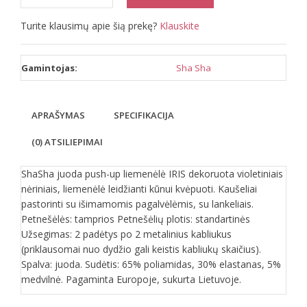
Turite klausimų apie šią prekę?
Klauskite
Gamintojas:
Sha Sha
APRAŠYMAS
SPECIFIKACIJA
(0) ATSILIEPIMAI
ShaSha juoda push-up liemenėlė IRIS dekoruota violetiniais
nėriniais, liemenėlė leidžianti kūnui kvėpuoti. Kaušeliai
pastorinti su išimamomis pagalvėlėmis, su lankeliais.
Petnešėlės: tamprios Petnešėlių plotis: standartinės
Užsegimas: 2 padėtys po 2 metalinius kabliukus
(priklausomai nuo dydžio gali keistis kabliukų skaičius).
Spalva: juoda. Sudėtis: 65% poliamidas, 30% elastanas, 5%
medvilnė. Pagaminta Europoje, sukurta Lietuvoje.