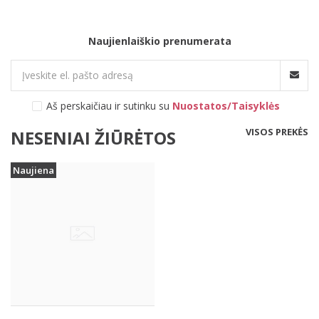
Naujienlaiškio prenumerata
Aš perskaičiau ir sutinku su
Nuostatos/Taisyklės
VISOS PREKĖS
NESENIAI ŽIŪRĖTOS
Naujiena