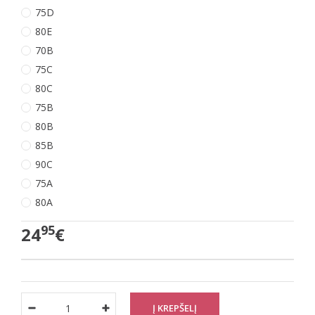
75D
80E
70B
75C
80C
75B
80B
85B
90C
75A
80A
95
24
€