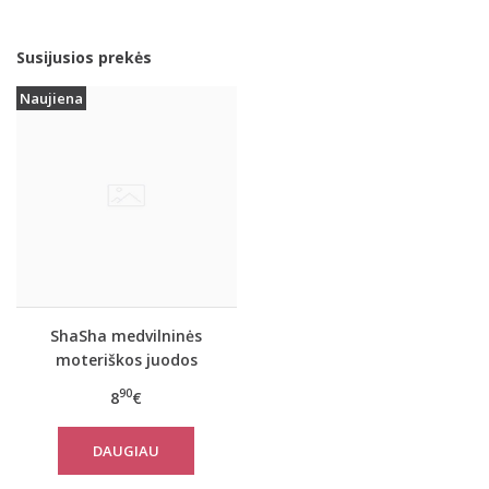
Susijusios prekės
Naujiena
ShaSha medvilninės
moteriškos juodos
spalvos kelnaitės
90
8
€
SHARON
DAUGIAU