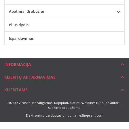
Apatiniai drabužiai
Plius dydis
Išpardavimas
INFORMACIJA
KLIENTŲ APTARNAVIMAS
KLIENTAMS
2026 © Visos teisės saugomos. Kopijuoti, platinti svetainės turinį be autorių
sutikimo draudžiama.
Elektroninių parduotuvių nuoma
-
eShoprent.com