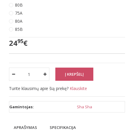
80B
75A
80A
85B
95
24
€
Turite klausimų apie šią prekę?
Klauskite
Gamintojas:
Sha Sha
APRAŠYMAS
SPECIFIKACIJA