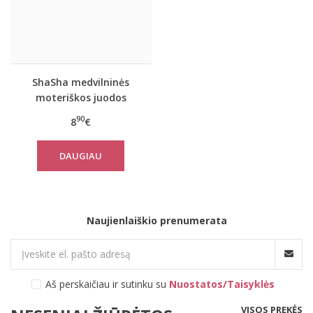
ShaSha medvilninės
moteriškos juodos
spalvos kelnaitės
90
8
€
SHARON
DAUGIAU
Naujienlaiškio prenumerata
Aš perskaičiau ir sutinku su
Nuostatos/Taisyklės
VISOS PREKĖS