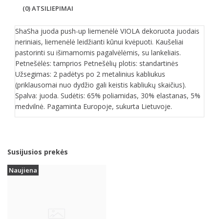
(0) ATSILIEPIMAI
ShaSha juoda push-up liemenėlė VIOLA dekoruota juodais
neriniais, liemenėlė leidžianti kūnui kvėpuoti. Kaušeliai
pastorinti su išimamomis pagalvėlėmis, su lankeliais.
Petnešėlės: tamprios Petnešėlių plotis: standartinės
Užsegimas: 2 padėtys po 2 metalinius kabliukus
(priklausomai nuo dydžio gali keistis kabliukų skaičius).
Spalva: juoda. Sudėtis: 65% poliamidas, 30% elastanas, 5%
medvilnė. Pagaminta Europoje, sukurta Lietuvoje.
Susijusios prekės
Naujiena