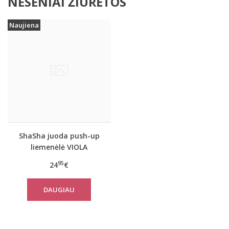
NESENIAI ŽIŪRĖTOS
Naujiena
ShaSha juoda push-up
liemenėlė VIOLA
95
24
€
DAUGIAU