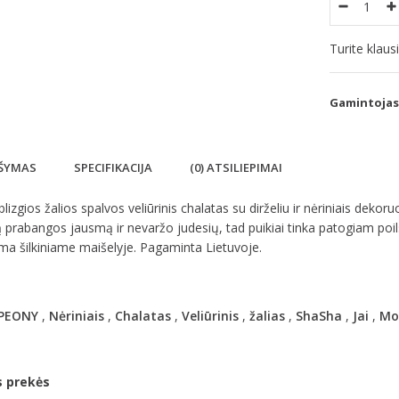
Turite klau
Gamintojas
ŠYMAS
SPECIFIKACIJA
(0) ATSILIEPIMAI
lizgios žalios spalvos veliūrinis chalatas su dirželiu ir nėriniais deko
 prabangos jausmą ir nevaržo judesių, tad puikiai tinka patogiam poilsi
ma šilkiniame maišelyje. Pagaminta Lietuvoje.
PEONY
,
Nėriniais
,
Chalatas
,
Veliūrinis
,
žalias
,
ShaSha
,
Jai
,
Mot
s prekės