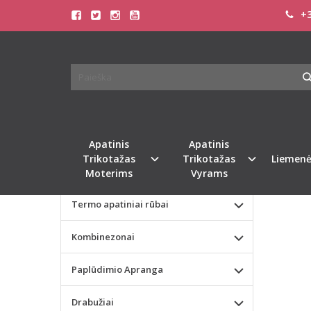
+3
Pagrindinis
KATEGORIJOS
SHASH
Apatinis Trikotažas Moterims
Apatinis Trikotažas Vyrams
Naujie
Valentino dienos dovana
Apatinis
Apatinis
Trikotažas
Trikotažas
Liemenė
Liemenėlės
Moterims
Vyrams
Termo apatiniai rūbai
Kombinezonai
Paplūdimio Apranga
Drabužiai