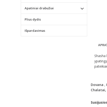
Apatiniai drabužiai
Plius dydis
Išpardavimas
APRA
Shasha b
ypatingą
pateikia
Dovana
,
Chalatai,
Susijusio