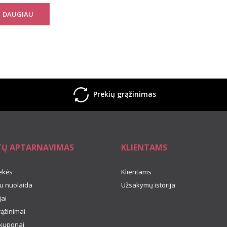
DAUGIAU
Prekių grąžinimas
TŲ APTARNAVIMAS
KLIENTAMS
ekės
Klientams
u nuolaida
Užsakymų istorija
ai
rąžinimai
kuponai