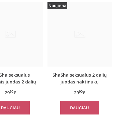
Naujiena
Sha seksualus
ShaSha seksualus 2 dalių
nis juodas 2 dalių
juodas naktinukų
lektas LILY su
komplektas su nėriniais
90
90
29
€
29
€
šortukais
dekoruotais šortukais
SILENE SSНС014BL
DAUGIAU
DAUGIAU