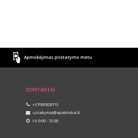
Apmokėjimas pristatymo metu
KONTAKTAI
+37065828115
uzsakymai@apatinukai.lt
I-V 9:00 - 15:00