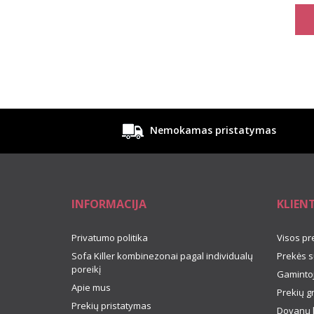
Nemokamas pristatymas
INFORMACIJA
KLIEN
Privatumo politika
Visos pr
Sofa Killer kombinezonai pagal individualų
Prekės s
poreikį
Gamintoj
Apie mus
Prekių g
Prekių pristatymas
Dovanų 