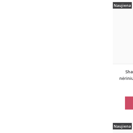
Naujiena
Sha
nėrini
j
kom
Naujiena