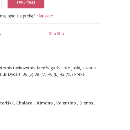
simų apie šią prekę?
Klauskite
:
Sha Sha
ruotomis rankovėmis. Medžiaga švelni ir jauki, sukuria
ui. Dydžiai 36 (S) 38 (M) 40 (L) 42 (XL) Prekė
eriški
,
Chalatai
,
Kimono
,
Valentino
,
Dienos
,