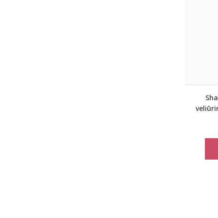
Sha
veliūri
nakti
su 