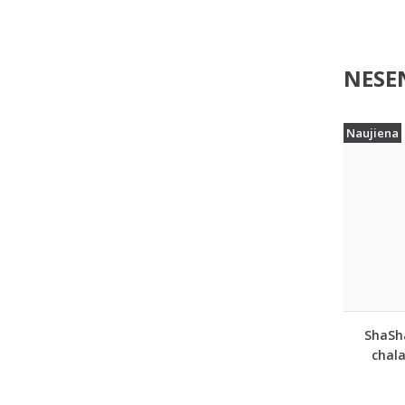
NESEN
Naujiena
ShaSha
chala