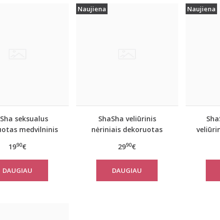
Naujiena
Naujiena
Sha seksualus
ShaSha veliūrinis
Sha
uotas medvilninis
nėriniais dekoruotas
veliūri
uodas 2 dalių
žalias 2 dalių komplektas
komp
90
90
19
€
29
€
plektas ANNE
MIMOSA
DAUGIAU
DAUGIAU