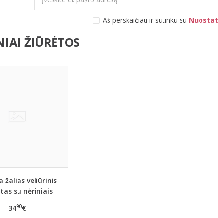
Aš perskaičiau ir sutinku su
Nuostat
IAI ŽIŪRĖTOS
 žalias veliūrinis
tas su nėriniais
PEONY
90
34
€