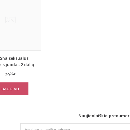
Sha seksualus
nis juodas 2 dalių
nukų komplektas
90
29
€
šortukais MOSS
DAUGIAU
Naujienlaiškio prenumer