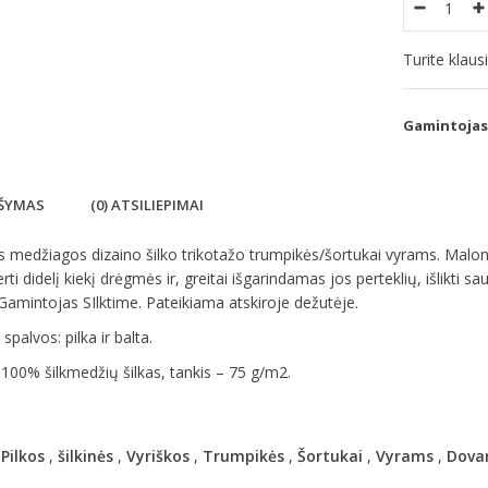
Turite klau
Gamintojas
ŠYMAS
(0) ATSILIEPIMAI
s medžiagos dizaino šilko trikotažo trumpikės/šortukai vyrams. Maloniai 
erti didelį kiekį drėgmės ir, greitai išgarindamas jos perteklių, išlikti s
Gamintojas SIlktime. Pateikiama atskiroje dežutėje.
spalvos: pilka ir balta.
 100% šilkmedžių šilkas, tankis – 75 g/m2.
,
Pilkos
,
šilkinės
,
Vyriškos
,
Trumpikės
,
Šortukai
,
Vyrams
,
Dova