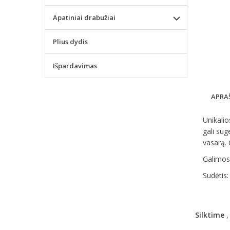
Apatiniai drabužiai
Plius dydis
Išpardavimas
APRA
Unikalio
gali sug
vasarą. 
Galimos 
Sudėtis:
Silktime