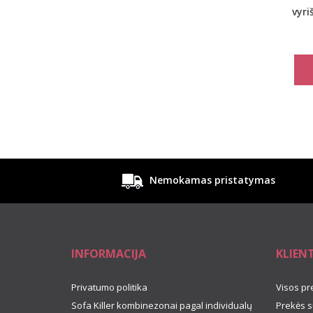
vyri
Nemokamas pristatymas
INFORMACIJA
KLIEN
Privatumo politika
Visos pr
Sofa Killer kombinezonai pagal individualų
Prekės s