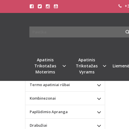
+3
Pagrindinis
KATEGORIJOS
SILKT
Apatinis Trikotažas Moterims
Apatinis Trikotažas Vyrams
Valentino dienos dovana
Apatinis
Apatinis
Trikotažas
Trikotažas
Liemenė
Liemenėlės
Moterims
Vyrams
Termo apatiniai rūbai
Kombinezonai
Paplūdimio Apranga
Drabužiai