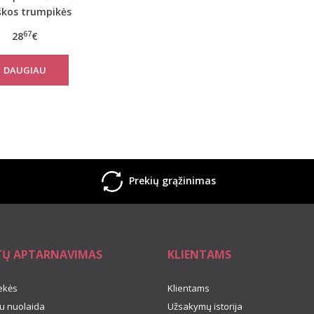
škos trumpikės
67
28
€
DAUGIAU
Prekių grąžinimas
TŲ APTARNAVIMAS
KLIENTAMS
ekės
Klientams
u nuolaida
Užsakymų istorija