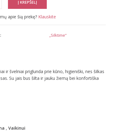
simų apie šią prekę?
Klauskite
:
„Silktime“
ir švelniai priglunda prie kūno, higieniški, nes šilkas
ausas. Su jais bus šilta ir jauku žiemą bei konfortiška
na
,
Vaikinui