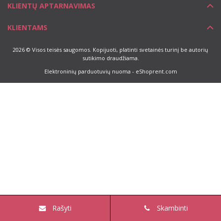
KLIENTŲ APTARNAVIMAS
KLIENTAMS
2026 © Visos teisės saugomos. Kopijuoti, platinti svetainės turinį be autorių
sutikimo draudžiama.
Elektroninių parduotuvių nuoma
-
eShoprent.com
Rašyti
Skambinti