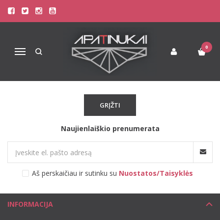
SIMONE PERELE
Pagrindinis
Pirkite pagal gamintoją
Simone Perele
0
Navigacija
Atsiprašome, tačiau pasirinkto gamintojo prekių šiuo metu
neturime!
GRĮŽTI
Naujienlaiškio prenumerata
Aš perskaičiau ir sutinku su
Nuostatos/Taisyklės
INFORMACIJA