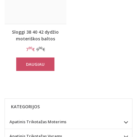
Sloggi 38 40 42 dydžio
moteriškos baltos
kelnaitės Feel Pure Tai
90
90
7
€
9
€
C3P
DAUGIAU
KATEGORIJOS
Apatinis Trikotažas Moterims
Apatinis Trikotažas Vyrams