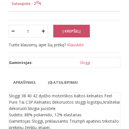
00
Sutaupote - 2
€
Turite klausimų apie šią prekę?
Klauskite
Gamintojas:
Sloggi
APRAŠYMAS
(0) ATSILIEPIMAI
Sloggi 38 40 42 dydžio moteriškos baltos kelnaitės Feel
Pure Tai C3P.Kelnaitės dekoruotos sloggi logotipu,krašteliai
dekoruoti blizgia juostele.
Sudėtis: 88% poliamido, 12% elastanas.
Gamintojas Sloggi, priklausantis Triumph apatinio trikotažo
prekinių ženklų grupei.