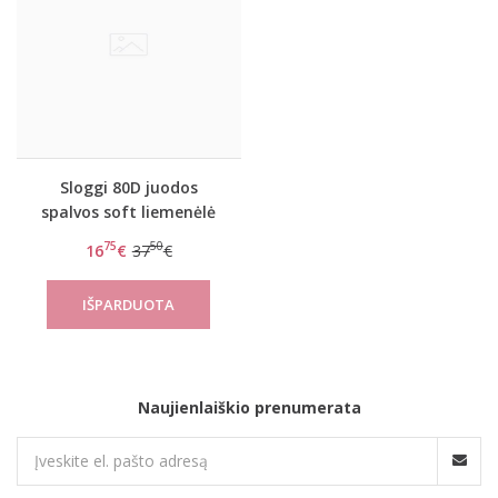
Sloggi 80D juodos
spalvos soft liemenėlė
Feel sensational W
75
50
16
€
37
€
Naujienlaiškio prenumerata