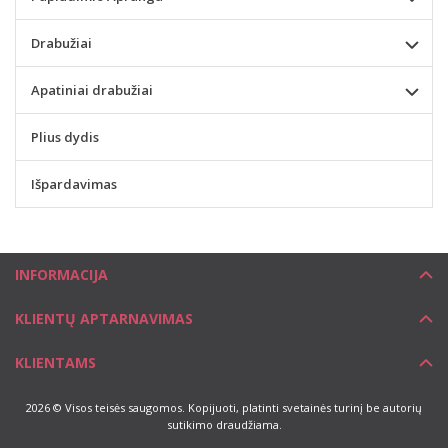
Drabužiai
Apatiniai drabužiai
Plius dydis
Išpardavimas
INFORMACIJA
KLIENTŲ APTARNAVIMAS
KLIENTAMS
2026 © Visos teisės saugomos. Kopijuoti, platinti svetainės turinį be autorių
sutikimo draudžiama.