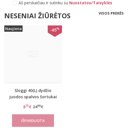
Aš perskaičiau ir sutinku su
Nuostatos/Taisyklės
VISOS PREKĖS
NESENIAI ŽIŪRĖTOS
Naujiena
%
-65
Sloggi 40(L) dydžio
juodos spalvos šortukai
Feel Sensational H Short
75
90
8
€
24
€
02