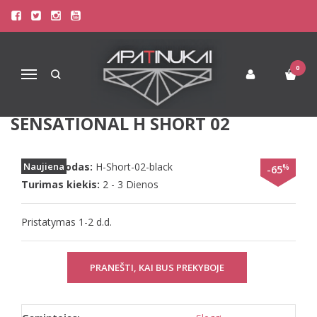
Pagrindinis
Apatinis Trikotažas Moterims
Kelnaitės Moterims
Sloggi 40(L) dydžio juodos spalvos šortukai Feel Sensational H Short
02
0
Navigacija
SLOGGI 40(L) DYDŽIO JUODOS
SPALVOS ŠORTUKAI FEEL
SENSATIONAL H SHORT 02
Prekės kodas:
Naujiena
H-Short-02-black
%
-65
Turimas kiekis:
2 - 3 Dienos
Pristatymas 1-2 d.d.
PRANEŠTI, KAI BUS PREKYBOJE