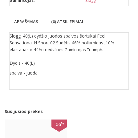
Gamintojas:
Sloggi
APRAŠYMAS
(0) ATSILIEPIMAI
Sloggi 40(L) dydžio juodos spalvos šortukai Feel
Sensational H Short 02.Sudėtis 46% poliamidas ,10%
elastanas ir 44% medvilnės.
Gamintojas
Triumph.
Dydis - 40(L)
spalva - juoda
Susijusios prekės
%
-55