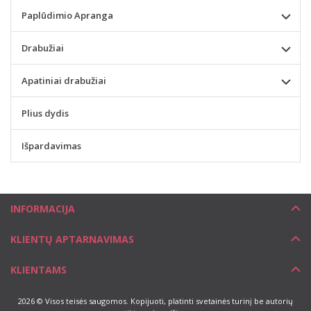
Paplūdimio Apranga
Drabužiai
Apatiniai drabužiai
Plius dydis
Išpardavimas
INFORMACIJA
KLIENTŲ APTARNAVIMAS
KLIENTAMS
2026 © Visos teisės saugomos. Kopijuoti, platinti svetainės turinį be autorių