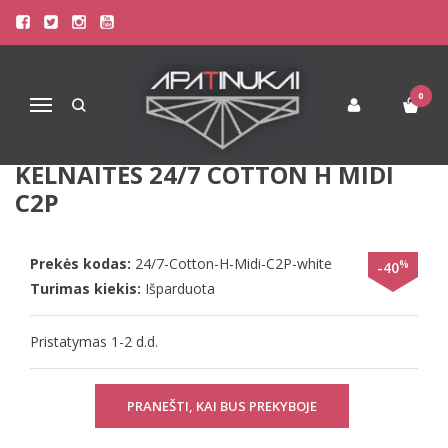
Pagrindinis
Apatinis Trikotažas Moterims
Kelnaitės Moterims
Sloggi 42(XL) dydžio moteriškos baltos spalvos kelnaitės 24/7 Cotton
H Midi C2P
0
Navigacija
SLOGGI 42(XL) DYDŽIO
MOTERIŠKOS BALTOS SPALVOS
KELNAITĖS 24/7 COTTON H MIDI
C2P
Prekės kodas:
24/7-Cotton-H-Midi-C2P-white
%
-40
Turimas kiekis:
Išparduota
Pristatymas 1-2 d.d.
PRANEŠTI, KAI BUS PREKYBOJE