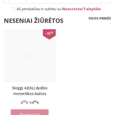
Aš perskaičiau ir sutinku su
Nuostatos/Taisyklės
VISOS PREKĖS
NESENIAI ŽIŪRĖTOS
%
-40
Sloggi 42(XL) dydžio
moteriškos baltos
spalvos kelnaitės 24/7
90
90
8
€
14
€
Cotton H Midi C2P