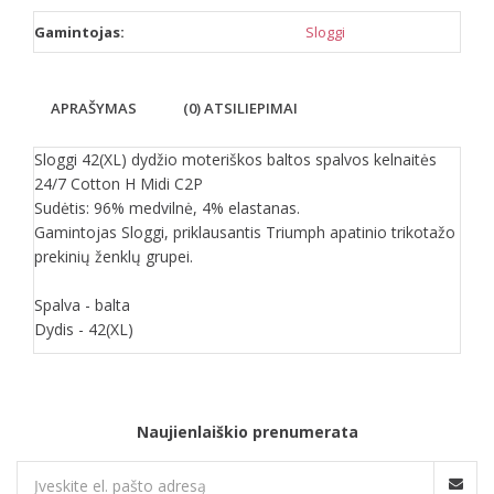
Gamintojas:
Sloggi
APRAŠYMAS
(0) ATSILIEPIMAI
Sloggi 42(XL) dydžio moteriškos baltos spalvos kelnaitės
24/7 Cotton H Midi C2P
Sudėtis: 96% medvilnė, 4% elastanas.
Gamintojas Sloggi, priklausantis Triumph apatinio trikotažo
prekinių ženklų grupei.
Spalva - balta
Dydis - 42(XL)
Naujienlaiškio prenumerata