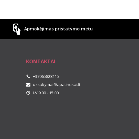
Apmokėjimas pristatymo metu
KONTAKTAI
+37065828115
uzsakymai@apatinukai.lt
I-V 9:00 - 15:00