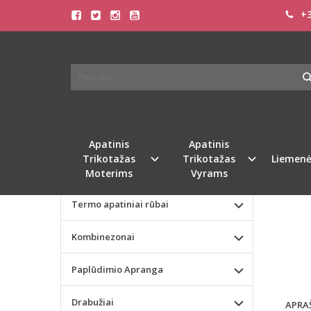
+3
Pagrindinis
KATEGORIJOS
SLOGG
Apatinis Trikotažas Moterims
Apatinis Trikotažas Vyrams
Naujie
Valentino dienos dovana
Apatinis
Apatinis
Trikotažas
Trikotažas
Liemenė
Liemenėlės
Moterims
Vyrams
Termo apatiniai rūbai
Kombinezonai
Paplūdimio Apranga
Drabužiai
APRA