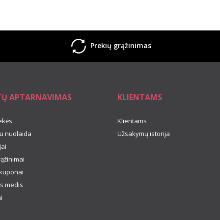
Prekių grąžinimas
TŲ APTARNAVIMAS
KLIENTAMS
ekės
Klientams
u nuolaida
Užsakymų istorija
ai
rąžinimai
kuponai
s medis
i