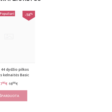
Populiari
%
-58
 44 dydžio pilkos
s kelnaitės Basic
Maxi C3P
90
90
7
€
18
€