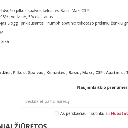
4 dydžio pilkos spalvos kelnaitės Basic Maxi C3P.
: 95% medvilnė, 5% elastanas.
as Sloggi, priklausantis Triumph apatinio trikotažo prekinių ženklų gr
44
 pilka
ydžio
,
Pilkos
,
Spalvos
,
Kelnaitės
,
Basic
,
Maxi
,
C3P
,
Apatinis
,
Naujienlaiškio prenumer
Aš perskaičiau ir sutinku su
Nuostat
IAI ŽIŪRĖTOS