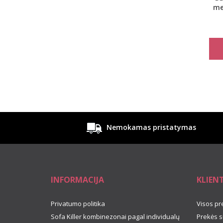
me
kelnai
Nemokamas pristatymas
INFORMACIJA
KLIEN
Privatumo politika
Visos pr
Sofa Killer kombinezonai pagal individualų
Prekės s