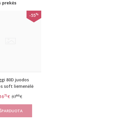
s prekės
%
-55
ggi 80D juodos
s soft liemenėlė
 sensational W
75
50
16
€
37
€