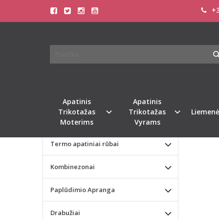
+3
Pagrindinis
KATEGORIJOS
SLOGG
Apatinis Trikotažas Moterims
RISE 
Apatinis Trikotažas Vyrams
Naujie
Valentino dienos dovana
Apatinis
Apatinis
Trikotažas
Trikotažas
Liemenė
Liemenėlės
Moterims
Vyrams
Termo apatiniai rūbai
Kombinezonai
Paplūdimio Apranga
Drabužiai