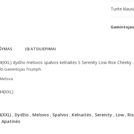
Turite klau
Gamintojas
ŠYMAS
(0) ATSILIEPIMAI
4(XXL) dydžio melsvos spalvos kelnaitės S Serenity Low Rise Cheeky .
do.
Gamintojas
Triumph.
 Melsva
44(XXL)
4(XXL)
,
Dydžio
,
Melsvos
,
Spalvos
,
Kelnaitės
,
Serenity
,
Low
,
Ris
,
Apatinės