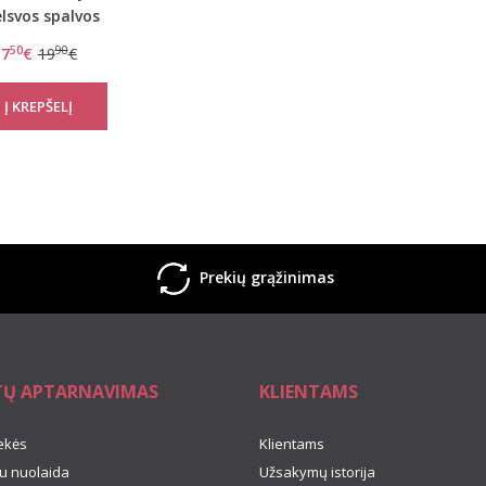
lsvos spalvos
tės S Serenity Low
50
90
7
€
19
€
Rise Cheeky
Prekių grąžinimas
TŲ APTARNAVIMAS
KLIENTAMS
ekės
Klientams
u nuolaida
Užsakymų istorija