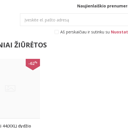
Naujienlaiškio prenumer
Aš perskaičiau ir sutinku su
Nuostat
IAI ŽIŪRĖTOS
%
-62
i 44(XXL) dydžio