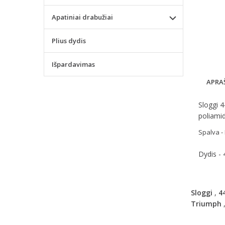
Apatiniai drabužiai
Plius dydis
Išpardavimas
APRA
Sloggi 4
poliami
Spalva -
Dydis - 
Sloggi
,
4
Triumph