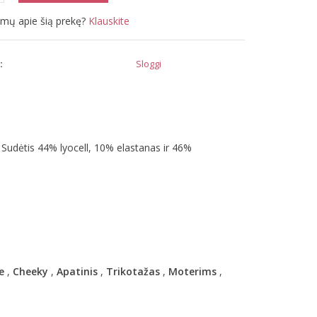
simų apie šią prekę?
Klauskite
:
Sloggi
 Sudėtis 44% lyocell, 10% elastanas ir 46%
e
,
Cheeky
,
Apatinis
,
Trikotažas
,
Moterims
,