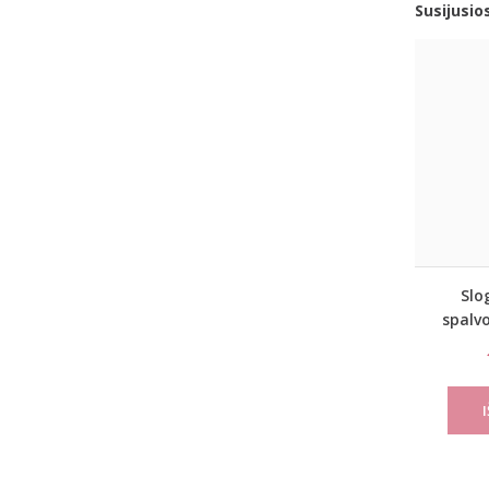
Susijusio
Slo
spalvo
Feel