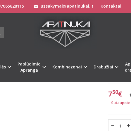
7065828115
uzsakymai@apatinukai.lt
Kontaktai
Apatinis Trikotažas Moterims
Kelnaitės Moterims
Sloggi 44(XXL) d
I 44(XXL) DYDŽIO MELSVOS SPALVOS 
CHEEKY
Prekės kod
na
%
-62
Turimas ki
Paplūdimio
Ap
lės
Kombinezonai
Drabužiai
Apranga
dr
Pristatymas 
50
7
€
Sutaupote 