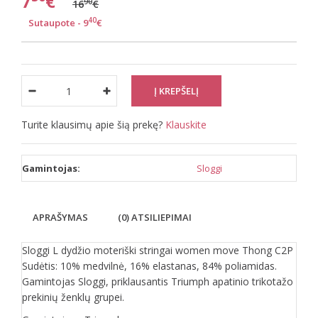
7
€
90
16
€
40
Sutaupote - 9
€
Turite klausimų apie šią prekę?
Klauskite
Gamintojas:
Sloggi
APRAŠYMAS
(0) ATSILIEPIMAI
Sloggi L dydžio moteriški stringai women move Thong C2P
Sudėtis: 10% medvilnė, 16% elastanas, 84% poliamidas.
Gamintojas Sloggi, priklausantis Triumph apatinio trikotažo
prekinių ženklų grupei.