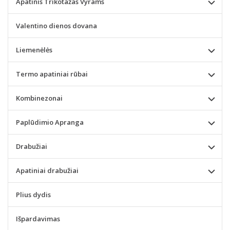
Apatinis Trikotažas Vyrams
Valentino dienos dovana
Liemenėlės
Termo apatiniai rūbai
Kombinezonai
Paplūdimio Apranga
Drabužiai
Apatiniai drabužiai
Plius dydis
Išpardavimas