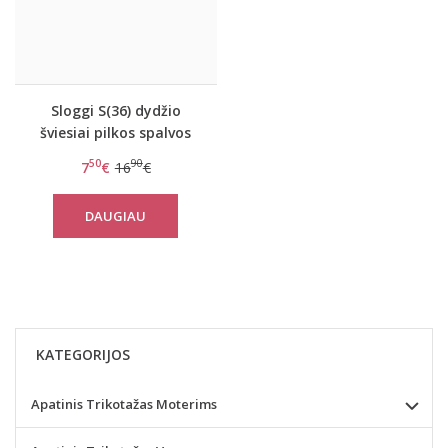
Sloggi S(36) dydžio
šviesiai pilkos spalvos
moteriški stringai
50
90
7
€
16
€
women mowe Thong
DAUGIAU
KATEGORIJOS
Apatinis Trikotažas Moterims