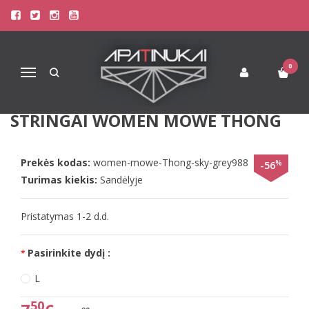
Pagrindinis
Apatinis Trikotažas Moterims
Kelnaitės Moterims
Sloggi S(36) dydžio šviesiai pilkos spalvos moteriški stringai women
mowe Thong
0
Navigacija
SLOGGI S(36) DYDŽIO ŠVIESIAI
PILKOS SPALVOS MOTERIŠKI
STRINGAI WOMEN MOWE THONG
Prekės kodas:
women-mowe-Thong-sky-grey988
%
-56
Turimas kiekis:
Sandėlyje
Pristatymas 1-2 d.d.
Pasirinkite dydį :
L
50