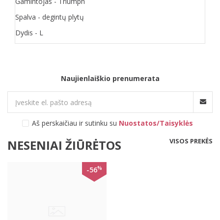
Gamintojas - Triumph
Spalva - degintų plytų
Dydis - L
Naujienlaiškio prenumerata
Aš perskaičiau ir sutinku su
Nuostatos/Taisyklės
VISOS PREKĖS
NESENIAI ŽIŪRĖTOS
%
-56