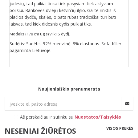
judesių, tad puikiai tinka tiek pasyviam tiek aktyviam
poilsiui. Rankovės dviejų ketvirčių ilgio. Galite rinktis iš
plačios dydžių skalės, o pats rūbas tradiciškai turi būti
laisvas, tad kiek didesnis dydis puikiai tiks.
Modelis (178 cm ūgis) vilki S dydį.
Sudėtis: Sudėtis: 92% medvilnė. 8% elastanas. Sofa Killer
pagaminta Lietuvoje.
Naujienlaiškio prenumerata
Aš perskaičiau ir sutinku su
Nuostatos/Taisyklės
VISOS PREKĖS
NESENIAI ŽIŪRĖTOS