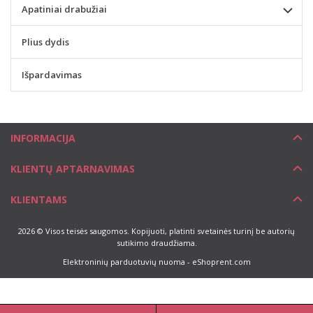
Apatiniai drabužiai
Plius dydis
Išpardavimas
INFORMACIJA
KLIENTŲ APTARNAVIMAS
KLIENTAMS
2026 © Visos teisės saugomos. Kopijuoti, platinti svetainės turinį be autorių
sutikimo draudžiama.
Elektroninių parduotuvių nuoma
-
eShoprent.com