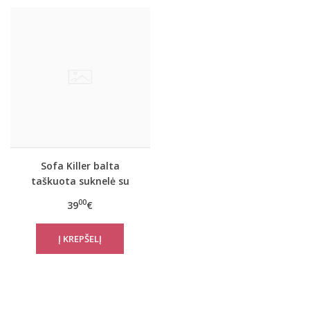
Sofa Killer balta
taškuota suknelė su
raudonais rankogaliais
00
39
€