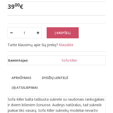
00
39
€
Turite klausimų apie šią prekę?
Klauskite
Gamintojas:
Sofa Killer
APRAŠYMAS
DYDŽIŲ LENTELĖ
(0) ATSILIEPIMAI
Sofa Killer balta taškuota suknelė su raudonais rankogaliais
ir dviem kišenėm šonuose. Audinys natūralus, tad suknelė
puikiai tiks vasarą. Sofa Killer suknelių modeliai nevaržo