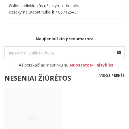
Galimi individualūs užsakymai, kreiptis -
uzsakymai@apatinukai.lt / 867125431
Naujienlaiškio prenumerata
Aš perskaičiau ir sutinku su
Nuostatos/Taisyklės
VISOS PREKĖS
NESENIAI ŽIŪRĖTOS