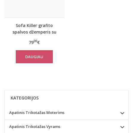
Sofa Killer grafito
spalvos džemperis su
tautinėm juostom
00
79
€
DAUGIAU
KATEGORIJOS
Apatinis Trikotažas Moterims
Apatinis Trikotažas Vyrams