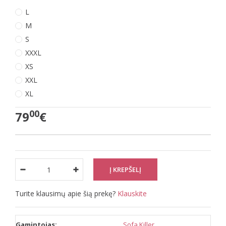
L
M
S
XXXL
XS
XXL
XL
00
79
€
Turite klausimų apie šią prekę?
Klauskite
Gamintojas:
Sofa Killer