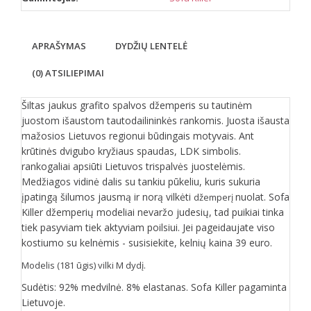
APRAŠYMAS
DYDŽIŲ LENTELĖ
(0) ATSILIEPIMAI
Šiltas jaukus grafito spalvos džemperis su tautinėm
juostom išaustom tautodailininkės rankomis. Juosta išausta
mažosios Lietuvos regionui būdingais motyvais. Ant
krūtinės dvigubo kryžiaus spaudas, LDK simbolis.
rankogaliai apsiūti Lietuvos trispalvės juostelėmis.
Medžiagos vidinė dalis su tankiu pūkeliu, kuris sukuria
įpatingą šilumos jausmą ir norą vilkėti
nuolat. Sofa
džemperį
Killer džemperių modeliai nevaržo judesių, tad puikiai tinka
tiek pasyviam tiek aktyviam poilsiui. Jei pageidaujate viso
kostiumo su kelnėmis - susisiekite, kelnių kaina 39 euro.
Modelis (181 ūgis) vilki M dydį.
Sudėtis: 92% medvilnė. 8% elastanas. Sofa Killer pagaminta
Lietuvoje.