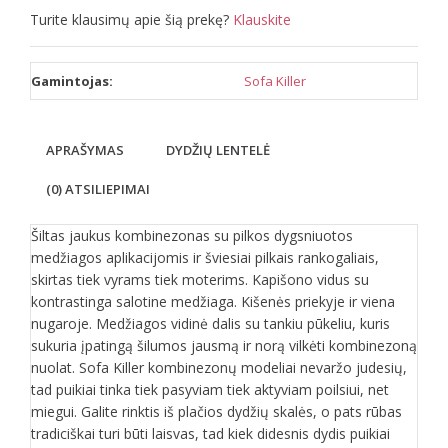
Turite klausimų apie šią prekę?
Klauskite
Gamintojas:
Sofa Killer
APRAŠYMAS
DYDŽIŲ LENTELĖ
(0) ATSILIEPIMAI
Šiltas jaukus kombinezonas su pilkos dygsniuotos
medžiagos aplikacijomis ir šviesiai pilkais rankogaliais,
skirtas tiek vyrams tiek moterims. Kapišono vidus su
kontrastinga salotine medžiaga. Kišenės priekyje ir viena
nugaroje. Medžiagos vidinė dalis su tankiu pūkeliu, kuris
sukuria įpatingą šilumos jausmą ir norą vilkėti kombinezoną
nuolat. Sofa Killer kombinezonų modeliai nevaržo judesių,
tad puikiai tinka tiek pasyviam tiek aktyviam poilsiui, net
miegui. Galite rinktis iš plačios dydžių skalės, o pats rūbas
tradiciškai turi būti laisvas, tad kiek didesnis dydis puikiai