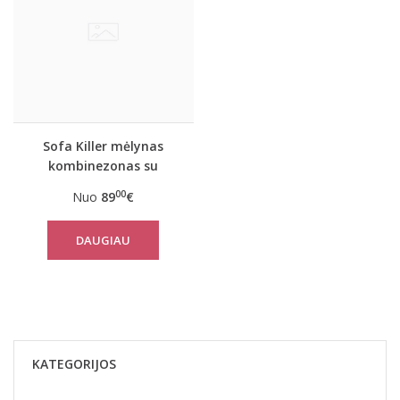
Sofa Killer mėlynas
kombinezonas su
dygsniuotos medžiagos
00
Nuo
89
€
aplikacija
DAUGIAU
KATEGORIJOS