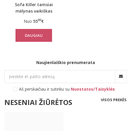
Sofa Killer tamsiai
mėlynas vaikiškas
veliūrinis kombinezonas
00
Nuo
55
€
DAUGIAU
Naujienlaiškio prenumerata
Aš perskaičiau ir sutinku su
Nuostatos/Taisyklės
VISOS PREKĖS
NESENIAI ŽIŪRĖTOS