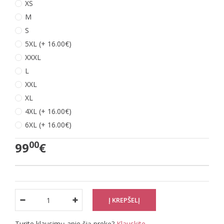
XS
M
S
5XL (+ 16.00€)
XXXL
L
XXL
XL
4XL (+ 16.00€)
6XL (+ 16.00€)
00
99
€
Turite klausimų apie šią prekę?
Klauskite