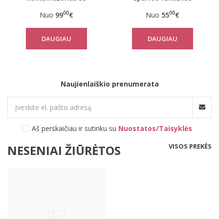
kailiniu kapišonu
kombinezonas
00
00
Nuo
99
€
Nuo
55
€
DAUGIAU
DAUGIAU
Naujienlaiškio prenumerata
Aš perskaičiau ir sutinku su
Nuostatos/Taisyklės
VISOS PREKĖS
NESENIAI ŽIŪRĖTOS