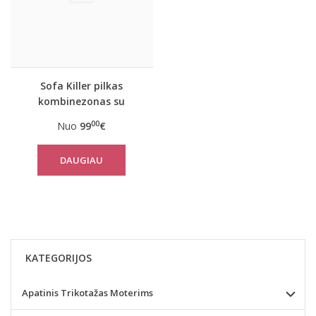
Sofa Killer pilkas
kombinezonas su
kailiniu kapišonu
00
Nuo
99
€
DAUGIAU
KATEGORIJOS
Apatinis Trikotažas Moterims