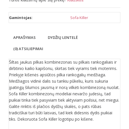
Gamintojas:
Sofa Killer
APRAŠYMAS
DYDŽIŲ LENTELĖ
(0) ATSILIEPIMAI
Šiltas jaukus pilkas kombinezonas su pilkais rankogaliais ir
dirbtinio kailio kapišonu, skirtas tiek vyrams tiek moterims.
Priekyje kišenės apsiūtos pilka rankogalių medžiaga.
Medžiagos vidinė dalis su tankiu pūkeliu, kuris sukuria
įpatingą šilumos jausmą ir norą vilkėti kombinezoną nuolat.
Sofa Killer kombinezonų modeliai nevaržo judesių, tad
puikiai tinka tiek pasyviam tiek aktyviam poilsiui, net miegui.
Galite rinktis iš plačios dydžių skalės, o pats rūbas
tradiciškai turi būti laisvas, tad kiek didesnis dydis puikiai
tiks. Dekoruota Sofa Killer logotipu po kišene.