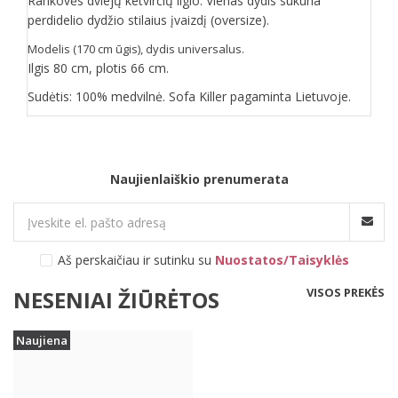
Rankovės dviejų ketvirčių ilgio. Vienas dydis sukuria
perdidelio dydžio stilaius įvaizdį (oversize).
Modelis (170 cm ūgis), dydis universalus.
Ilgis 80 cm, plotis 66 cm.
Sudėtis: 100% medvilnė. Sofa Killer pagaminta Lietuvoje.
Naujienlaiškio prenumerata
Aš perskaičiau ir sutinku su
Nuostatos/Taisyklės
VISOS PREKĖS
NESENIAI ŽIŪRĖTOS
Naujiena