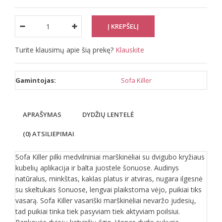
Turite klausimų apie šią prekę?
Klauskite
Gamintojas:
Sofa Killer
APRAŠYMAS
DYDŽIŲ LENTELĖ
(0) ATSILIEPIMAI
Sofa Killer pilki medvilniniai marškinėliai su dvigubo kryžiaus
kubelių aplikacija ir balta juostele šonuose. Audinys
natūralus, minkštas, kaklas platus ir atviras, nugara ilgesnė
su skeltukais šonuose, lengvai plaikstoma vėjo, puikiai tiks
vasarą. Sofa Killer vasariški marškinėliai nevaržo judesių,
tad puikiai tinka tiek pasyviam tiek aktyviam poilsiui.