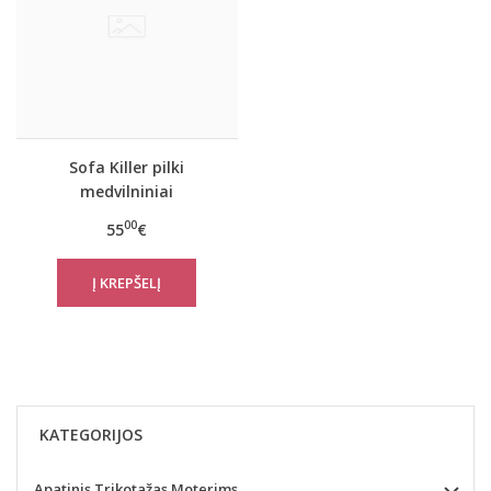
Sofa Killer pilki
medvilniniai
marškinėliai su
00
55
€
aplikacija Cubic cross
KATEGORIJOS
Apatinis Trikotažas Moterims