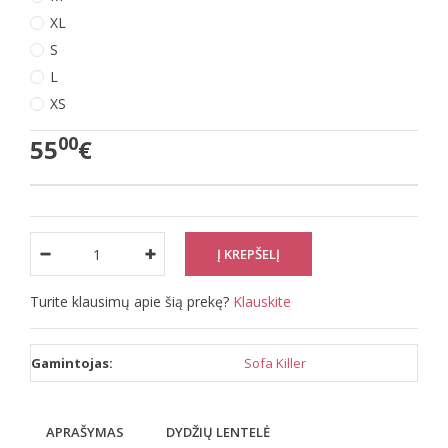
XL
S
L
XS
00
55
€
Turite klausimų apie šią prekę?
Klauskite
Gamintojas:
Sofa Killer
APRAŠYMAS
DYDŽIŲ LENTELĖ