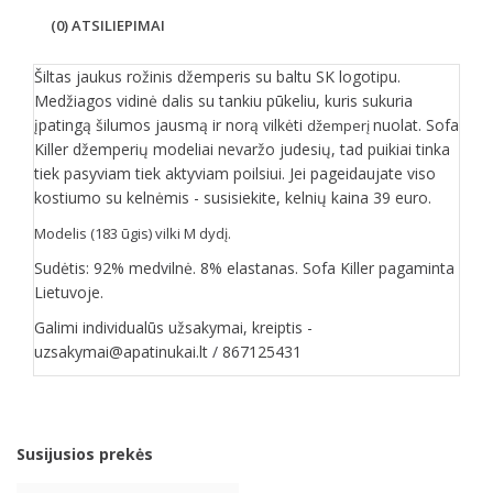
(0) ATSILIEPIMAI
Šiltas jaukus rožinis džemperis su baltu SK logotipu.
Medžiagos vidinė dalis su tankiu pūkeliu, kuris sukuria
įpatingą šilumos jausmą ir norą vilkėti
nuolat. Sofa
džemperį
Killer džemperių modeliai nevaržo judesių, tad puikiai tinka
tiek pasyviam tiek aktyviam poilsiui. Jei pageidaujate viso
kostiumo su kelnėmis - susisiekite, kelnių kaina 39 euro.
Modelis (183 ūgis) vilki M dydį.
Sudėtis: 92% medvilnė. 8% elastanas. Sofa Killer pagaminta
Lietuvoje.
Galimi individualūs užsakymai, kreiptis -
uzsakymai@apatinukai.lt / 867125431
Susijusios prekės