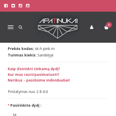
Pagrindinis
Drabužiai
Sofa Killer rožinis džemperis su SK logotipu
SOFA KILLER ROŽINIS DŽEMPERIS
0
Navigacija
SU SK LOGOTIPU
Prekės kodas:
sk-h-pink-m
Turimas kiekis:
Sandėlyje
Kaip išsirinkti tinkamą dydį?
Kur mus rasti/pasimatuoti?
Netikus - pasiūsime individualiai!
Pristatymas nuo 2-8 d.d.
Pasirinkite dydį :
M