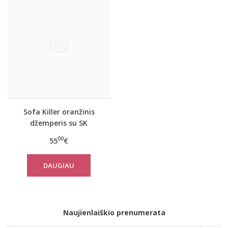
Sofa Killer oranžinis
džemperis su SK
logotipu
00
55
€
DAUGIAU
Naujienlaiškio prenumerata