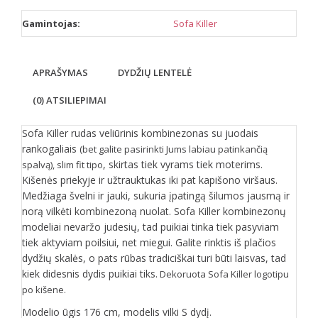
Gamintojas:
Sofa Killer
APRAŠYMAS
DYDŽIŲ LENTELĖ
(0) ATSILIEPIMAI
Sofa Killer rudas veliūrinis kombinezonas su juodais
rankogaliais
(bet galite pasirinkti Jums labiau patinkančią
, skirtas tiek vyrams tiek moterims.
spalvą), slim fit tipo
Kišenės priekyje ir užtrauktukas iki pat kapišono viršaus.
Medžiaga švelni ir jauki, sukuria įpatingą šilumos jausmą ir
norą vilkėti kombinezoną nuolat. Sofa Killer kombinezonų
modeliai nevaržo judesių, tad puikiai tinka tiek pasyviam
tiek aktyviam poilsiui, net miegui. Galite rinktis iš plačios
dydžių skalės, o pats rūbas tradiciškai turi būti laisvas, tad
kiek didesnis dydis puikiai tiks.
Dekoruota Sofa Killer logotipu
po kišene.
Modelio ūgis 176 cm, modelis vilki S dydį.