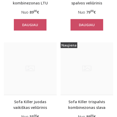
kombinezonas LTU
spalvos veliūrinis
kombinezonas
00
00
Nuo
89
€
Nuo
79
€
DAUGIAU
DAUGIAU
Naujiena
Sofa Killer juodas
Sofa Killer trispalvis
vaikiškas veliūrinis
kombinezonas slava
kombinezonas
Ukraini
00
00
Nuo
55
€
Nuo
89
€