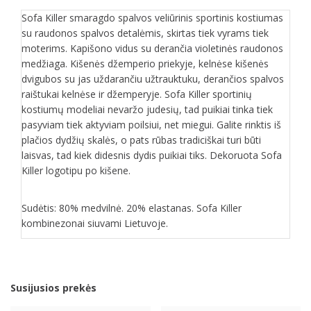
Sofa Killer smaragdo spalvos veliūrinis sportinis kostiumas
su raudonos spalvos detalėmis, skirtas tiek vyrams tiek
moterims. Kapišono vidus su derančia violetinės raudonos
medžiaga. Kišenės džemperio priekyje, kelnėse kišenės
dvigubos su jas uždarančiu užtrauktuku, derančios spalvos
raištukai kelnėse ir džemperyje. Sofa Killer sportinių
kostiumų modeliai nevaržo judesių, tad puikiai tinka tiek
pasyviam tiek aktyviam poilsiui, net miegui. Galite rinktis iš
plačios dydžių skalės, o pats rūbas tradiciškai turi būti
laisvas, tad kiek didesnis dydis puikiai tiks. Dekoruota Sofa
Killer logotipu po kišene.
Sudėtis: 80% medvilnė. 20% elastanas. Sofa Killer
kombinezonai siuvami Lietuvoje.
Susijusios prekės