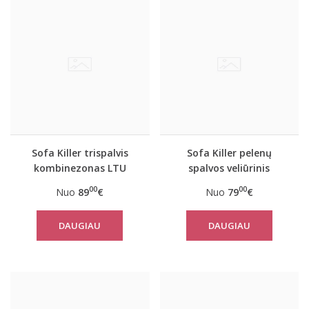
Sofa Killer trispalvis
Sofa Killer pelenų
kombinezonas LTU
spalvos veliūrinis
kombinezonas
00
00
Nuo
89
€
Nuo
79
€
DAUGIAU
DAUGIAU