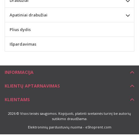
Drabužiai
Apatiniai drabužiai
Plius dydis
Išpardavimas
INFORMACIJA
KLIENTŲ APTARNAVIMAS
KLIENTAMS
2026 © Visos teisės saugomos. Kopijuoti, platinti svetainės turinį be autorių
sutikimo draudžiama.
Elektroninių parduotuvių nuoma
-
eShoprent.com