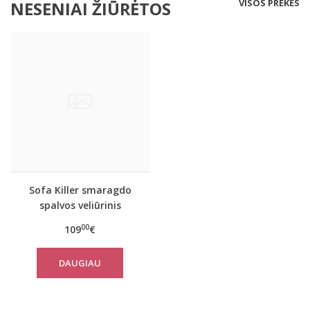
VISOS PREKĖS
NESENIAI ŽIŪRĖTOS
Sofa Killer smaragdo
spalvos veliūrinis
sportinis kostiumas
00
109
€
DAUGIAU