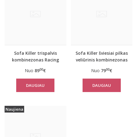
Sofa Killer trispalvis
Sofa Killer šviesiai pilkas
kombinezonas Racing
veliūrinis kombinezonas
00
00
Nuo
89
€
Nuo
79
€
DAUGIAU
DAUGIAU
Naujiena