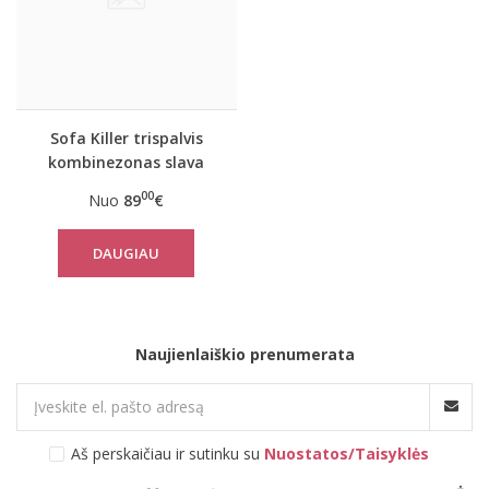
Sofa Killer trispalvis
kombinezonas slava
Ukraini
00
Nuo
89
€
DAUGIAU
Naujienlaiškio prenumerata
Aš perskaičiau ir sutinku su
Nuostatos/Taisyklės