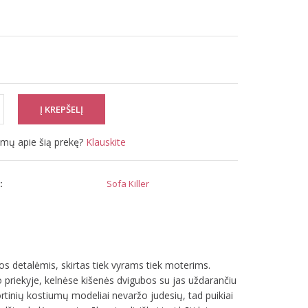
simų apie šią prekę?
Klauskite
:
Sofa Killer
os detalėmis, skirtas tiek vyrams tiek moterims.
priekyje, kelnėse kišenės dvigubos su jas uždarančiu
ortinių kostiumų modeliai nevaržo judesių, tad puikiai