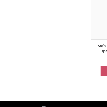
Sofa 
spa
spor