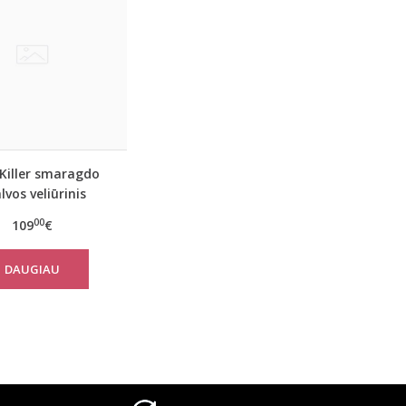
Killer smaragdo
lvos veliūrinis
tinis kostiumas
00
109
€
DAUGIAU