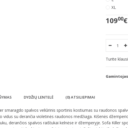
XL
00
109
€
Turite klau
Gamintojas
ŠYMAS
DYDŽIŲ LENTELĖ
(0) ATSILIEPIMAI
ler smaragdo spalvos veliūrinis sportinis kostiumas su raudonos spalv
 vidus su derančia violetinės raudonos medžiaga. Kišenės džemperio 
uku, derančios spalvos raištukai kelnėse ir džemperyje. Sofa Killer sp