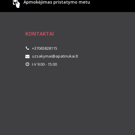
Apmokėjimas pristatymo metu
KONTAKTAI
+37065828115
uzsakymai@apatinukai.lt
I-V 9:00 - 15:00