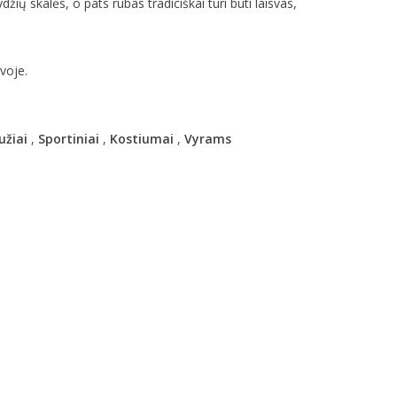
ydžių skalės, o pats rūbas tradiciškai turi būti laisvas,
voje.
užiai
,
Sportiniai
,
Kostiumai
,
Vyrams