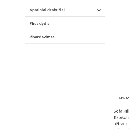
Apatiniai drabužiai
Plius dydis
Išpardavimas
APRA
Sofa Kil
Kapišono
užtraukt