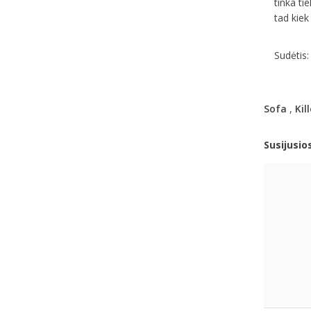
tinka ti
tad kiek
Sudėtis:
Sofa
,
Kill
Susijusio