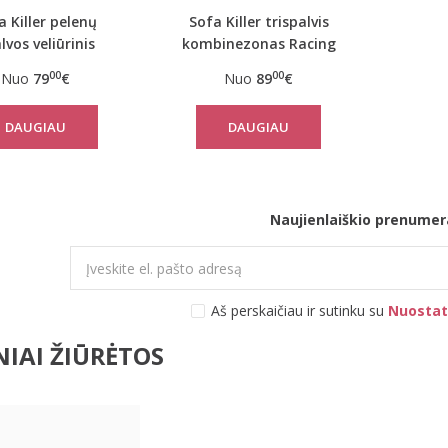
a Killer pelenų
Sofa Killer trispalvis
lvos veliūrinis
kombinezonas Racing
ombinezonas
00
00
Nuo
79
€
Nuo
89
€
DAUGIAU
DAUGIAU
Naujienlaiškio prenumer
Aš perskaičiau ir sutinku su
Nuostat
IAI ŽIŪRĖTOS