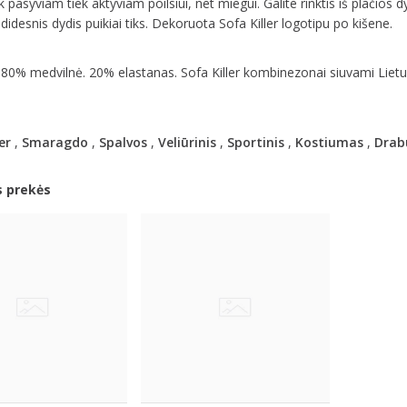
ek pasyviam tiek aktyviam poilsiui, net miegui. Galite rinktis iš plačios d
 didesnis dydis puikiai tiks. Dekoruota Sofa Killer logotipu po kišene.
 80% medvilnė. 20% elastanas. Sofa Killer kombinezonai siuvami Lietu
er
,
Smaragdo
,
Spalvos
,
Veliūrinis
,
Sportinis
,
Kostiumas
,
Drab
s prekės