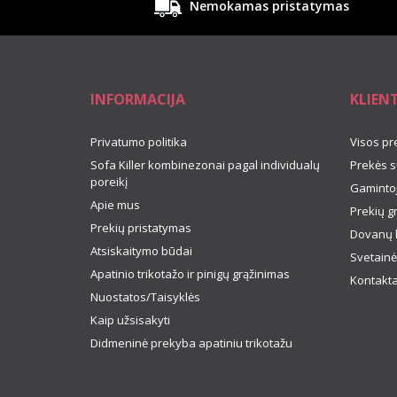
Nemokamas pristatymas
INFORMACIJA
KLIEN
Privatumo politika
Visos pr
Sofa Killer kombinezonai pagal individualų
Prekės s
poreikį
Gamintoj
Apie mus
Prekių g
Prekių pristatymas
Dovanų 
Atsiskaitymo būdai
Svetainė
Apatinio trikotažo ir pinigų grąžinimas
Kontakta
Nuostatos/Taisyklės
Kaip užsisakyti
Didmeninė prekyba apatiniu trikotažu