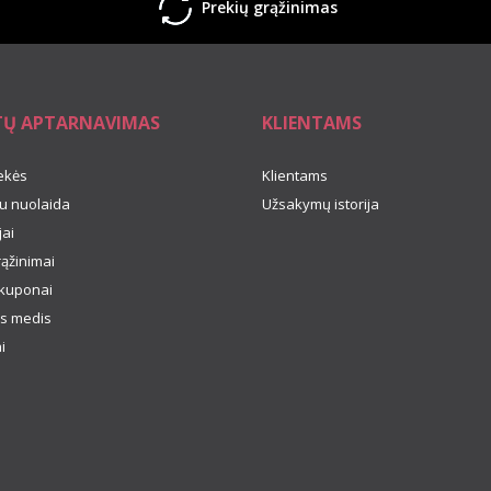
Prekių grąžinimas
TŲ APTARNAVIMAS
KLIENTAMS
ekės
Klientams
u nuolaida
Užsakymų istorija
ai
rąžinimai
kuponai
s medis
i