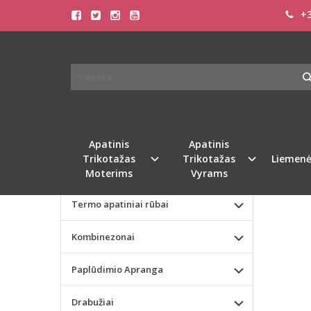
+3
Pagrindinis
KATEGORIJOS
SOFA
Apatinis Trikotažas Moterims
Apatinis Trikotažas Vyrams
Valentino dienos dovana
Apatinis
Apatinis
Trikotažas
Trikotažas
Liemenė
Liemenėlės
Moterims
Vyrams
Termo apatiniai rūbai
Kombinezonai
Paplūdimio Apranga
Drabužiai