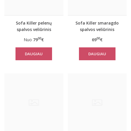
Sofa Killer pelenų
Sofa Killer smaragdo
spalvos veliūrinis
spalvos veliūrinis
kombinezonas
vasarinis kombinezonas
00
00
Nuo
79
€
69
€
DAUGIAU
DAUGIAU