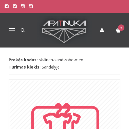
Pagrindinis
Apatinis Trikotažas Moterims
Moteriški chalatai, kimono
Sofa Killer smėlio spalvos vyriškas lininis chalatas
0
Navigacija
SOFA KILLER SMĖLIO SPALVOS
VYRIŠKAS LININIS CHALATAS
Prekės kodas:
sk-linen-sand-robe-men
Turimas kiekis:
Sandėlyje