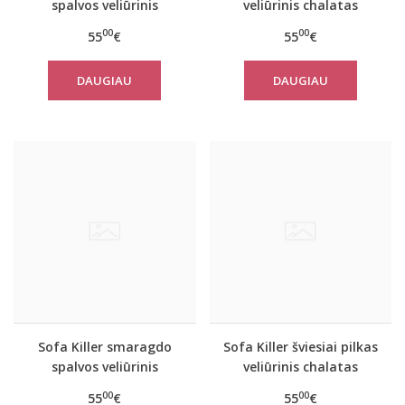
spalvos veliūrinis
veliūrinis chalatas
chalatas
00
00
55
€
55
€
DAUGIAU
DAUGIAU
Sofa Killer smaragdo
Sofa Killer šviesiai pilkas
spalvos veliūrinis
veliūrinis chalatas
chalatas
00
00
55
€
55
€