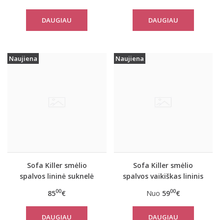
DAUGIAU
DAUGIAU
Naujiena
Naujiena
Sofa Killer smėlio
Sofa Killer smėlio
spalvos lininė suknelė
spalvos vaikiškas lininis
TOTTORI
kombinezonas
00
00
85
€
Nuo
59
€
DAUGIAU
DAUGIAU