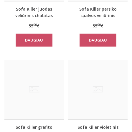
Sofa Killer juodas
Sofa Killer persiko
veliūrinis chalatas
spalvos veliūrinis
chalatas
00
00
55
€
55
€
DAUGIAU
DAUGIAU
Sofa Killer grafito
Sofa Killer violetinis