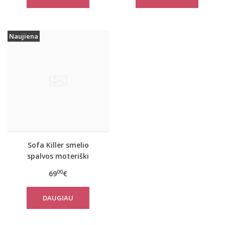
Naujiena
Sofa Killer smelio
spalvos moteriški
linininiai marškiniai
00
69
€
SAMALA
DAUGIAU