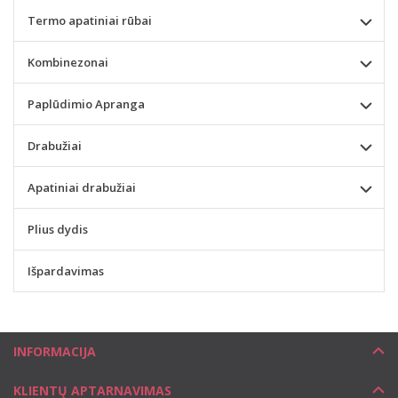
Termo apatiniai rūbai
Kombinezonai
Paplūdimio Apranga
Drabužiai
Apatiniai drabužiai
Plius dydis
Išpardavimas
INFORMACIJA
KLIENTŲ APTARNAVIMAS