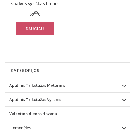
spalvos vyriškas lininis
chalatas
00
59
€
DAUGIAU
KATEGORIJOS
Apatinis Trikotažas Moterims
Apatinis Trikotažas Vyrams
Valentino dienos dovana
Liemenėlės