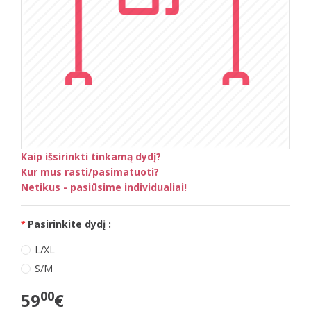
Kaip išsirinkti tinkamą dydį?
Kur mus rasti/pasimatuoti?
Netikus - pasiūsime individualiai!
Pasirinkite dydį :
L/XL
S/M
00
59
€