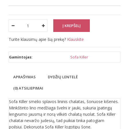
Turite klausimų apie šią prekę?
Klauskite
Gamintojas:
Sofa Killer
APRAŠYMAS
DYDŽIŲ LENTELĖ
(0) ATSILIEPIMAI
Sofa Killer smėlio splavos lininis chalatas, šonuose kišenės.
Minkštinto lino medžiaga švelni ir jauki, sukuria įpatingą
lengvumo jausmą ir norą vilkėti chalatą nuolat. Sofa Killer
chalatai nevaržo judesių, tad puikiai tinka patogiam
poilsiui. Dekoruota Sofa Killer logotipu šone.