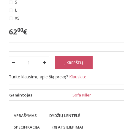
S
L
XS
00
62
€
Turite klausimų apie šią prekę?
Klauskite
Gamintojas:
Sofa Killer
APRAŠYMAS
DYDŽIŲ LENTELĖ
SPECIFIKACIJA
(0) ATSILIEPIMAI