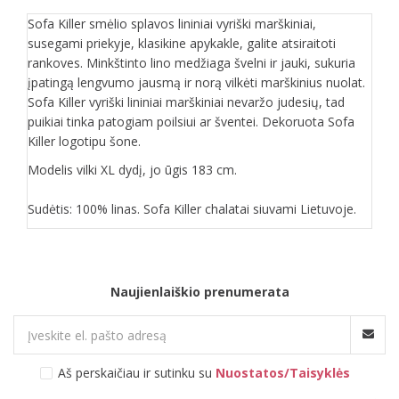
Sofa Killer smėlio splavos lininiai vyriški marškiniai,
susegami priekyje, klasikine apykakle, galite atsiraitoti
rankoves. Minkštinto lino medžiaga švelni ir jauki, sukuria
įpatingą lengvumo jausmą ir norą vilkėti marškinius nuolat.
Sofa Killer vyriški lininiai marškiniai nevaržo judesių, tad
puikiai tinka patogiam poilsiui ar šventei. Dekoruota Sofa
Killer logotipu šone.
Modelis vilki XL dydį, jo ūgis 183 cm.
Sudėtis: 100% linas. Sofa Killer chalatai siuvami Lietuvoje.
Naujienlaiškio prenumerata
Aš perskaičiau ir sutinku su
Nuostatos/Taisyklės