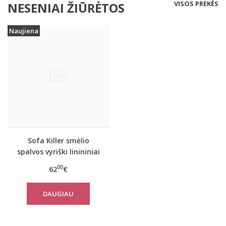
VISOS PREKĖS
NESENIAI ŽIŪRĖTOS
Naujiena
Sofa Killer smėlio
spalvos vyriški linininiai
marškiniai RAMLAT
00
62
€
DAUGIAU