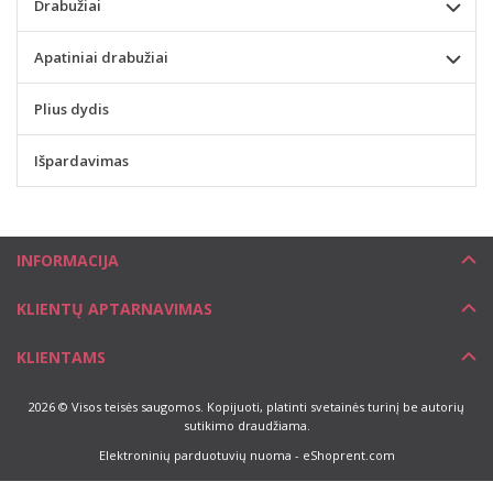
Drabužiai
Apatiniai drabužiai
Plius dydis
Išpardavimas
INFORMACIJA
KLIENTŲ APTARNAVIMAS
KLIENTAMS
2026 © Visos teisės saugomos. Kopijuoti, platinti svetainės turinį be autorių
sutikimo draudžiama.
Elektroninių parduotuvių nuoma
-
eShoprent.com