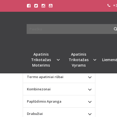
+3
Pagrindinis
KATEGORIJOS
SOFA 
Apatinis Trikotažas Moterims
Apatinis Trikotažas Vyrams
Valentino dienos dovana
Apatinis
Apatinis
Trikotažas
Trikotažas
Liemenė
Liemenėlės
Moterims
Vyrams
Termo apatiniai rūbai
Kombinezonai
Paplūdimio Apranga
Drabužiai