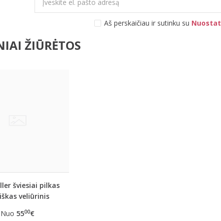
Aš perskaičiau ir sutinku su
Nuostat
IAI ŽIŪRĖTOS
ller šviesiai pilkas
iškas veliūrinis
ombinezonas
00
Nuo
55
€