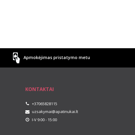
Apmokėjimas pristatymo metu
KONTAKTAI
+37065828115
uzsakymai@apatinukai.lt
I-V 9:00 - 15:00