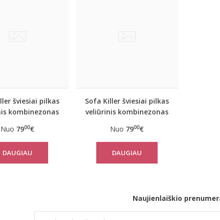
ller šviesiai pilkas
Sofa Killer šviesiai pilkas
inis kombinezonas
veliūrinis kombinezonas
00
00
Nuo
79
€
Nuo
79
€
DAUGIAU
DAUGIAU
Naujienlaiškio prenumer