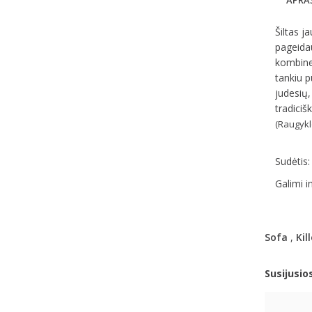
APRA
Šiltas j
pageidau
kombineo
tankiu p
judesių,
tradicišk
(Raugyklo
Sudėtis:
Galimi i
Sofa
,
Kill
Susijusio