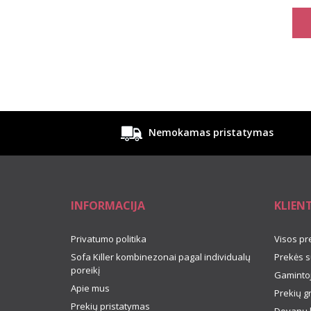
Nemokamas pristatymas
INFORMACIJA
KLIEN
Privatumo politika
Visos pr
Sofa Killer kombinezonai pagal individualų
Prekės s
poreikį
Gamintoj
Apie mus
Prekių g
Prekių pristatymas
Dovanų 