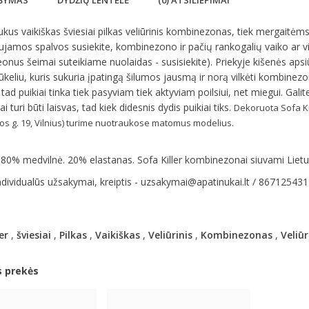
ŠYMAS
DYDŽIŲ LENTELĖ
(0) ATSILIEPIMAI
aukus vaikiškas šviesiai pilkas veliūrinis kombinezonas, tiek mergaitėms
jamos spalvos susiekite, kombinezono ir pačių rankogalių vaiko ar vi
nus šeimai suteikiame nuolaidas - susisiekite). Priekyje kišenės aps
ūkeliu, kuris sukuria įpatingą šilumos jausmą ir norą vilkėti kombine
 tad puikiai tinka tiek pasyviam tiek aktyviam poilsiui, net miegui. Galit
ai turi būti laisvas, tad kiek didesnis dydis puikiai tiks.
Dekoruota Sofa Ki
s g. 19, Vilnius)
turime nuotraukose matomus modelius.
 80% medvilnė. 20% elastanas. Sofa Killer kombinezonai siuvami Lietu
ndividualūs užsakymai, kreiptis - uzsakymai@apatinukai.lt / 867125431
er
,
šviesiai
,
Pilkas
,
Vaikiškas
,
Veliūrinis
,
Kombinezonas
,
Veliūr
s prekės