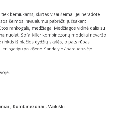
 tiek berniukams, skirtas visai šeimai. Jei neradote
sos šeimos iniviualumui pabrėžti (užsakant
iūtos rankogalių medžiaga. Medžiagos vidinė dalis su
zoną nuolat. Sofa Killer kombinezonų modeliai nevaržo
e rinktis iš plačios dydžių skalės, o pats rūbas
ller logotipu po kišene. Sandelyje / parduotuvėje
voje.
iniai
,
Kombinezonai
,
Vaikiški