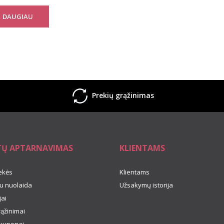
DAUGIAU
Prekių grąžinimas
TŲ APTARNAVIMAS
KLIENTAMS
ekės
Klientams
u nuolaida
Užsakymų istorija
ai
rąžinimai
kuponai