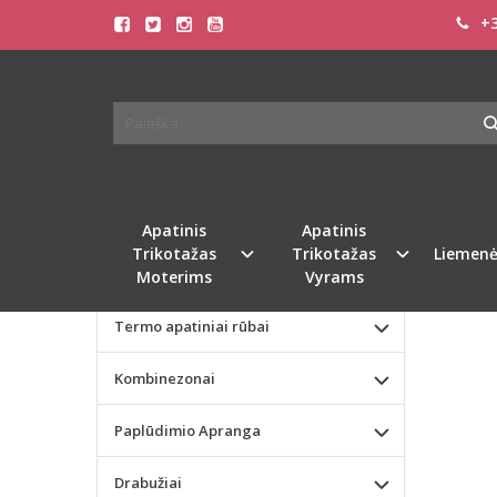
+3
Pagrindinis
KATEGORIJOS
SOFA
Apatinis Trikotažas Moterims
Apatinis Trikotažas Vyrams
Naujie
Valentino dienos dovana
Apatinis
Apatinis
Trikotažas
Trikotažas
Liemenė
Liemenėlės
Moterims
Vyrams
Termo apatiniai rūbai
Kombinezonai
Paplūdimio Apranga
Drabužiai