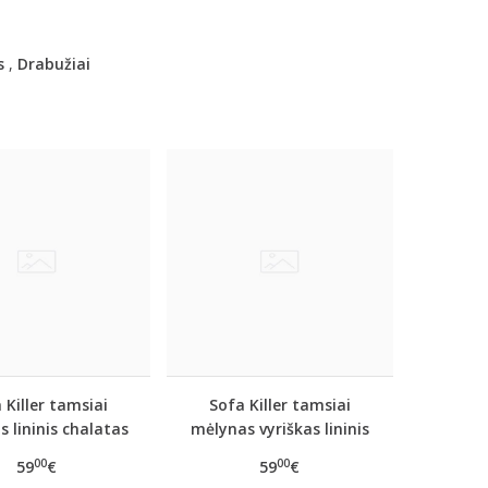
s
,
Drabužiai
 Killer tamsiai
Sofa Killer tamsiai
 lininis chalatas
mėlynas vyriškas lininis
chalatas
00
00
59
€
59
€