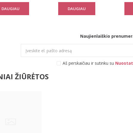
DAUGIAU
DAUGIAU
Naujienlaiškio prenumer
Aš perskaičiau ir sutinku su
Nuostat
IAI ŽIŪRĖTOS