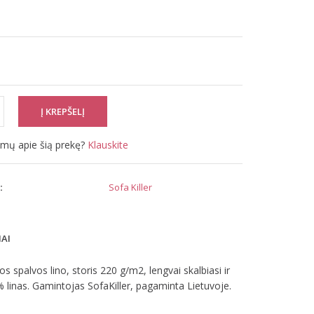
simų apie šią prekę?
Klauskite
:
Sofa Killer
MAI
spalvos lino, storis 220 g/m2, lengvai skalbiasi ir
% linas. Gamintojas SofaKiller, pagaminta Lietuvoje.