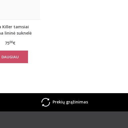
 Killer tamsiai
a lininė suknelė
YALAN
00
75
€
DAUGIAU
Prekių grąžinimas