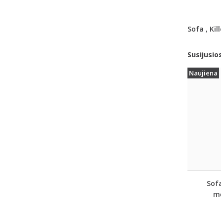
Sofa
,
Kill
Susijusio
Naujiena
Sofa
mė
k