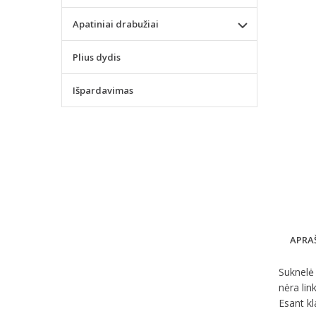
Apatiniai drabužiai
Plius dydis
Išpardavimas
APRA
Suknelė 
nėra lin
Esant kl