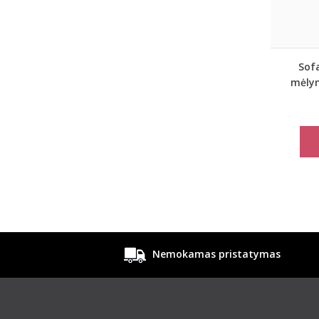
Sofa
mėlyn
Nemokamas pristatymas