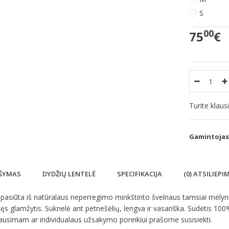
S
00
75
€
Turite klau
Gamintojas
ŠYMAS
DYDŽIŲ LENTELĖ
SPECIFIKACIJA
(0) ATSILIEPI
pasiūta iš natūralaus neperregimo minkštinto švelnaus tamsiai mėlynos 
kęs glamžytis. Suknelė ant petnešėlių, lengva ir vasariška. Sudėtis 100
ausimam ar individualaus užsakymo poreikiui prašome susisiekti.