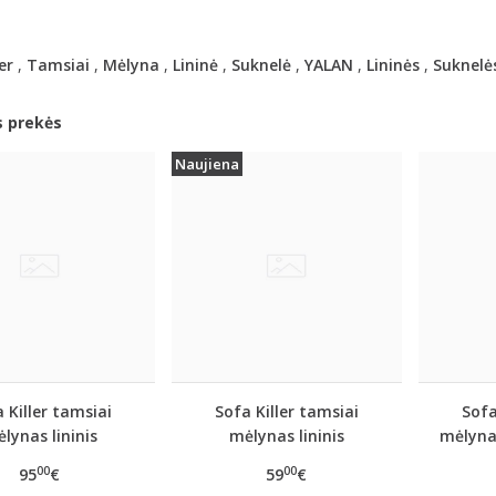
er
,
Tamsiai
,
Mėlyna
,
Lininė
,
Suknelė
,
YALAN
,
Lininės
,
Suknelė
s prekės
Naujiena
 Killer tamsiai
Sofa Killer tamsiai
Sofa
lynas lininis
mėlynas lininis
mėlynas
ombinezonas
kostiumas su šortais
00
00
95
€
59
€