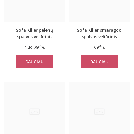
Sofa Killer pelenų
Sofa Killer smaragdo
spalvos veliūrinis
spalvos veliūrinis
kombinezonas
vasarinis kombinezonas
00
00
Nuo
79
€
69
€
DAUGIAU
DAUGIAU