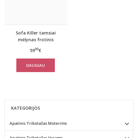
Sofa Killer tamsiai
mėlynas frotinis
chalatas
00
59
€
DAUGIAU
KATEGORIJOS
Apatinis Trikotažas Moterims
Apatinis Trikotažas Vyrams