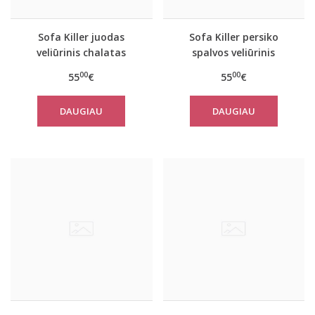
Sofa Killer juodas
Sofa Killer persiko
veliūrinis chalatas
spalvos veliūrinis
chalatas
00
00
55
€
55
€
DAUGIAU
DAUGIAU