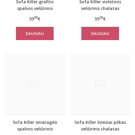
Sofa Killer grafito
Sofa Killer violetinis
spalvos veliūrinis
veliūrinis chalatas
chalatas
00
00
55
€
55
€
DAUGIAU
DAUGIAU
Sofa Killer smaragdo
Sofa Killer šviesiai pilkas
spalvos veliūrinis
veliūrinis chalatas