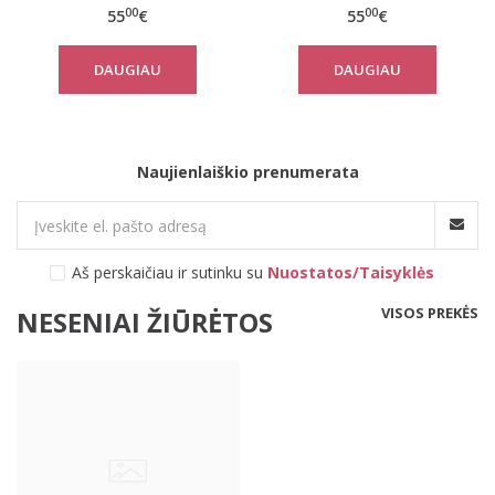
chalatas
00
00
55
€
55
€
DAUGIAU
DAUGIAU
Naujienlaiškio prenumerata
Aš perskaičiau ir sutinku su
Nuostatos/Taisyklės
VISOS PREKĖS
NESENIAI ŽIŪRĖTOS