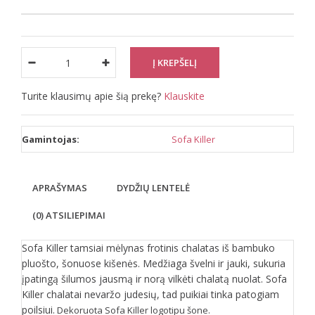
Turite klausimų apie šią prekę?
Klauskite
Gamintojas:
Sofa Killer
APRAŠYMAS
DYDŽIŲ LENTELĖ
(0) ATSILIEPIMAI
Sofa Killer tamsiai mėlynas frotinis chalatas iš bambuko
pluošto, šonuose kišenės. Medžiaga švelni ir jauki, sukuria
įpatingą šilumos jausmą ir norą vilkėti chalatą nuolat. Sofa
Killer chalatai nevaržo judesių, tad puikiai tinka patogiam
poilsiui.
Dekoruota Sofa Killer logotipu šone.