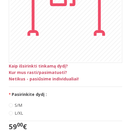
Kaip išsirinkti tinkamą dydį?
Kur mus rasti/pasimatuoti?
Netikus - pasiūsime individualiai!
Pasirinkite dydį :
S/M
L/XL
00
59
€