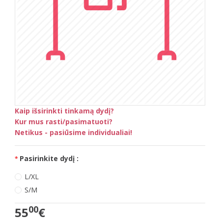
Kaip išsirinkti tinkamą dydį?
Kur mus rasti/pasimatuoti?
Netikus - pasiūsime individualiai!
Pasirinkite dydį :
L/XL
S/M
00
55
€