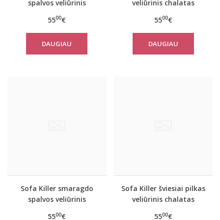
spalvos veliūrinis
veliūrinis chalatas
chalatas
00
00
55
€
55
€
DAUGIAU
DAUGIAU
Sofa Killer smaragdo
Sofa Killer šviesiai pilkas
spalvos veliūrinis
veliūrinis chalatas
chalatas
00
00
55
€
55
€