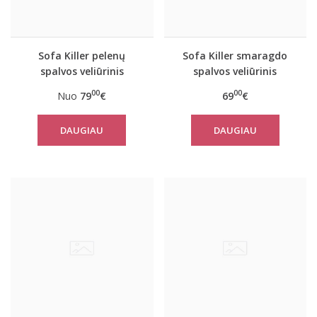
Sofa Killer pelenų
Sofa Killer smaragdo
spalvos veliūrinis
spalvos veliūrinis
kombinezonas
vasarinis kombinezonas
00
00
Nuo
79
€
69
€
DAUGIAU
DAUGIAU