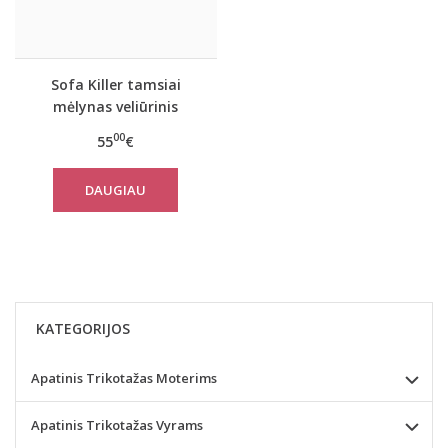
Sofa Killer tamsiai
mėlynas veliūrinis
chalatas
00
55
€
DAUGIAU
KATEGORIJOS
Apatinis Trikotažas Moterims
Apatinis Trikotažas Vyrams