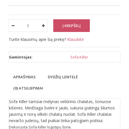
Turite klausimų apie šią prekę?
Klauskite
Gamintojas:
Sofa Killer
APRAŠYMAS
DYDŽIŲ LENTELĖ
(0) ATSILIEPIMAI
Sofa Killer tamsiai mėlynas veliūrinis chalatas, šonuose
kišenės. Medžiaga švelni ir jauki, sukuria įpatingą šilumos
jausmą ir norą vilkėti chalatą nuolat. Sofa Killer chalatai
nevaržo judesių, tad puikiai tinka patogiam poilsiui.
Dekoruota Sofa Killer logotipu šone.