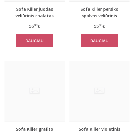
Sofa Killer juodas
Sofa Killer persiko
veliūrinis chalatas
spalvos veliūrinis
chalatas
00
00
55
€
55
€
DAUGIAU
DAUGIAU
Sofa Killer grafito
Sofa Killer violetinis