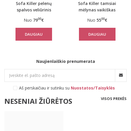
Sofa Killer pelenų
Sofa Killer tamsiai
spalvos veliūrinis
mėlynas vaikiškas
kombinezonas
veliūrinis kombinezonas
00
00
Nuo
79
€
Nuo
55
€
DAUGIAU
DAUGIAU
Naujienlaiškio prenumerata
Aš perskaičiau ir sutinku su
Nuostatos/Taisyklės
VISOS PREKĖS
NESENIAI ŽIŪRĖTOS