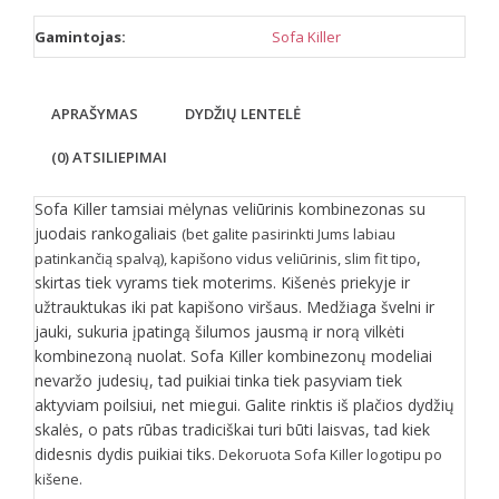
Gamintojas:
Sofa Killer
APRAŠYMAS
DYDŽIŲ LENTELĖ
(0) ATSILIEPIMAI
Sofa Killer tamsiai mėlynas veliūrinis kombinezonas su
juodais rankogaliais
(bet galite pasirinkti Jums labiau
,
patinkančią spalvą), kapišono vidus veliūrinis, slim fit tipo
skirtas tiek vyrams tiek moterims. Kišenės priekyje ir
užtrauktukas iki pat kapišono viršaus. Medžiaga švelni ir
jauki, sukuria įpatingą šilumos jausmą ir norą vilkėti
kombinezoną nuolat. Sofa Killer kombinezonų modeliai
nevaržo judesių, tad puikiai tinka tiek pasyviam tiek
aktyviam poilsiui, net miegui. Galite rinktis iš plačios dydžių
skalės, o pats rūbas tradiciškai turi būti laisvas, tad kiek
didesnis dydis puikiai tiks.
Dekoruota Sofa Killer logotipu po
kišene.