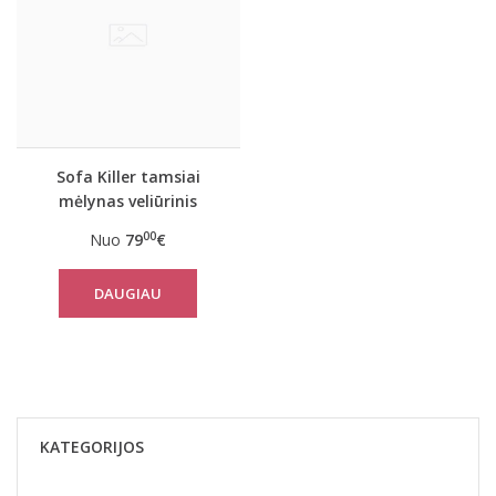
Sofa Killer tamsiai
mėlynas veliūrinis
kombinezonas
00
Nuo
79
€
DAUGIAU
KATEGORIJOS