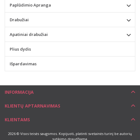
Paplūdimio Apranga
Drabužiai
Apatiniai drabužiai
Plius dydis
Išpardavimas
INFORMACIJA
KLIENTŲ APTARNAVIMAS
KLIENTAMS
2026 © Visos teisės saugomos. Kopijuoti, platinti svetainės turinį be autorių
sutikimo draudžiama.