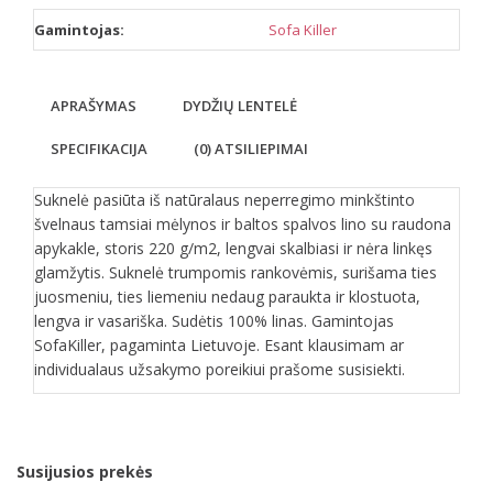
Gamintojas:
Sofa Killer
APRAŠYMAS
DYDŽIŲ LENTELĖ
SPECIFIKACIJA
(0) ATSILIEPIMAI
Suknelė pasiūta iš natūralaus neperregimo minkštinto
švelnaus tamsiai mėlynos ir baltos spalvos lino su raudona
apykakle, storis 220 g/m2, lengvai skalbiasi ir nėra linkęs
glamžytis. Suknelė trumpomis rankovėmis, surišama ties
juosmeniu, ties liemeniu nedaug paraukta ir klostuota,
lengva ir vasariška. Sudėtis 100% linas. Gamintojas
SofaKiller, pagaminta Lietuvoje. Esant klausimam ar
individualaus užsakymo poreikiui prašome susisiekti.
Susijusios prekės