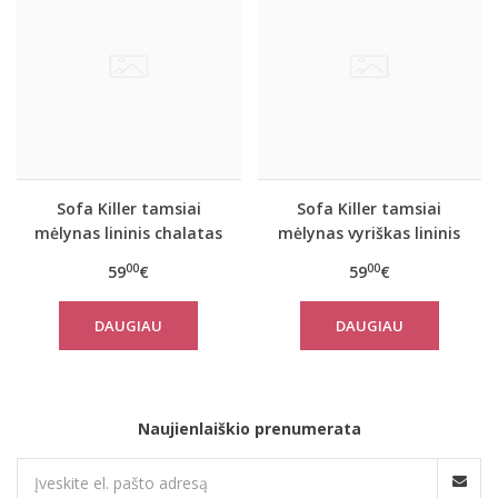
Sofa Killer tamsiai
Sofa Killer tamsiai
mėlynas lininis chalatas
mėlynas vyriškas lininis
chalatas
00
00
59
€
59
€
DAUGIAU
DAUGIAU
Naujienlaiškio prenumerata