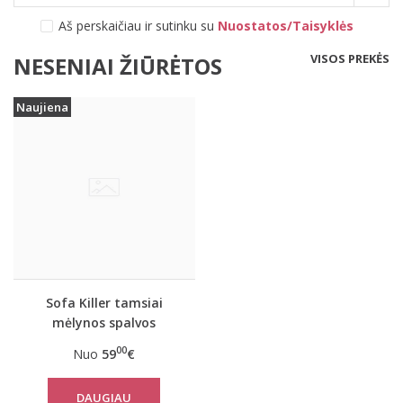
Aš perskaičiau ir sutinku su
Nuostatos/Taisyklės
VISOS PREKĖS
NESENIAI ŽIŪRĖTOS
Naujiena
Sofa Killer tamsiai
mėlynos spalvos
vaikiška lininė suknelė
00
Nuo
59
€
su raudona apykakle
DAUGIAU