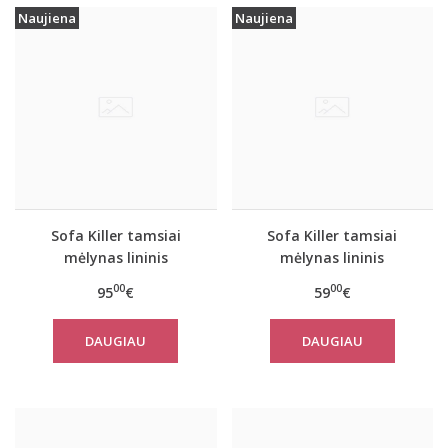
Naujiena
Naujiena
Sofa Killer tamsiai
Sofa Killer tamsiai
mėlynas lininis
mėlynas lininis
kombinezonas
kostiumas su šortais
00
00
95
€
59
€
DAUGIAU
DAUGIAU