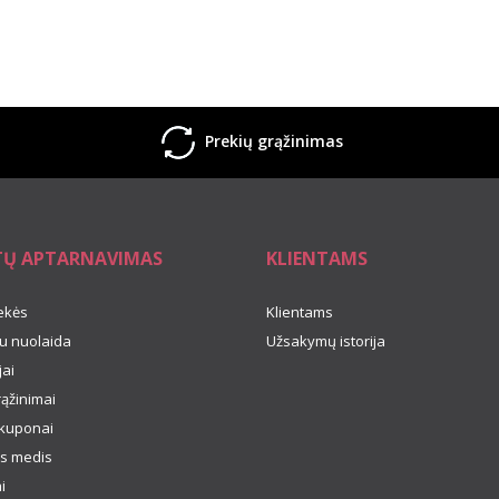
Prekių grąžinimas
TŲ APTARNAVIMAS
KLIENTAMS
ekės
Klientams
u nuolaida
Užsakymų istorija
ai
rąžinimai
kuponai
s medis
i