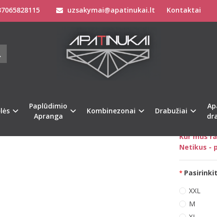
7065828115
uzsakymai@apatinukai.lt
Kontaktai
Drabužiai
Vyriški lininiai kostiumai
Sofa Killer tamsiai mėlynos spal
KILLER TAMSIAI MĖLYNOS SPALVOS V
RTAIS
Prekės kod
na
Turimas ki
Paplūdimio
Ap
lės
Kombinezonai
Drabužiai
Apranga
dr
Kaip išsiri
Kur mus ra
Netikus - p
Pasirinkit
XXL
M
XL