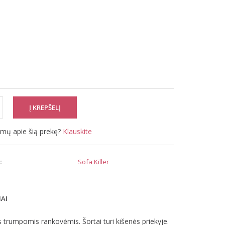
simų apie šią prekę?
Klauskite
:
Sofa Killer
MAI
is trumpomis rankovėmis. Šortai turi kišenės priekyje.