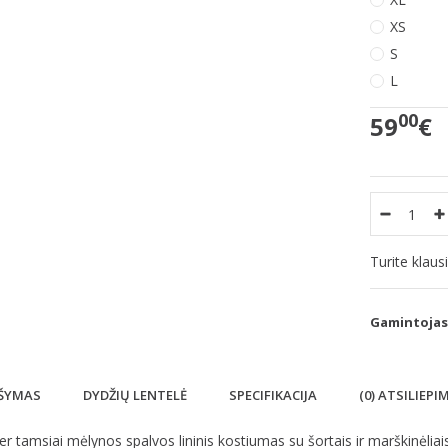
XS
S
L
00
59
€
Turite klau
Gamintojas
ŠYMAS
DYDŽIŲ LENTELĖ
SPECIFIKACIJA
(0) ATSILIEPI
ler tamsiai mėlynos spalvos lininis kostiumas su šortais ir marškinėlia