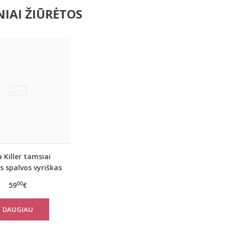
IAI ŽIŪRĖTOS
 Killer tamsiai
 spalvos vyriškas
nis kostiumas su
00
59
€
šortais
DAUGIAU