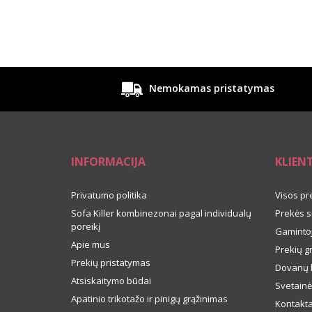
Nemokamas pristatymas
INFORMACIJA
KLIEN
Privatumo politika
Visos pr
Sofa Killer kombinezonai pagal individualų
Prekės s
poreikį
Gamintoj
Apie mus
Prekių g
Prekių pristatymas
Dovanų 
Atsiskaitymo būdai
Svetainė
Apatinio trikotažo ir pinigų grąžinimas
Kontakta