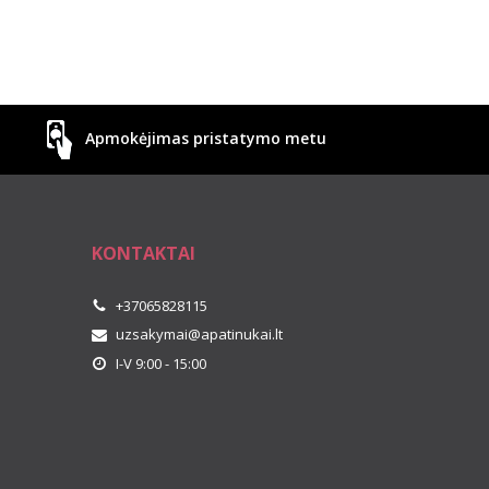
Apmokėjimas pristatymo metu
KONTAKTAI
+37065828115
uzsakymai@apatinukai.lt
I-V 9:00 - 15:00