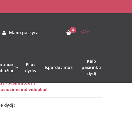
vos vyriškas lininis kostiumas su šortais
YRIŠKAS LININIS KOSTIUMAS
0
00
Mano paskyra
0
€
as:
sk-darkblue-linen-set-men
ekis:
Sandėlyje
Kaip
atiniai
Plius
Išpardavimas
pasirinkti
abužiai
dydis
dydį
nkti tinkamą dydį?
sti/pasimatuoti?
asiūsime individualiai!
e dydį :