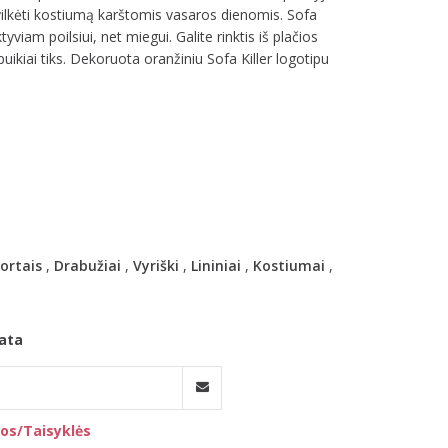
 vilkėti kostiumą karštomis vasaros dienomis. Sofa
yviam poilsiui, net miegui. Galite rinktis iš plačios
 puikiai tiks. Dekoruota oranžiniu Sofa Killer logotipu
ortais
,
Drabužiai
,
Vyriški
,
Lininiai
,
Kostiumai
,
ata
os/Taisyklės