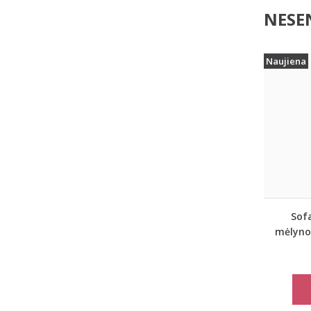
NESEN
Naujiena
Sofa
mėlynos
lini