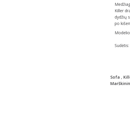
Medžiaga
Killer d
dydžių s
po kišen
Modelio 
Sudėtis:
Sofa
,
Kill
Marškinin