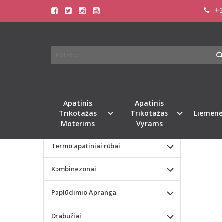
+3
Pagrindinis
KATEGORIJOS
SOFA 
Apatinis Trikotažas Moterims
SU ŠO
Apatinis Trikotažas Vyrams
Naujie
Valentino dienos dovana
Apatinis
Apatinis
Trikotažas
Trikotažas
Liemenė
Liemenėlės
Moterims
Vyrams
Termo apatiniai rūbai
Kombinezonai
Paplūdimio Apranga
Drabužiai