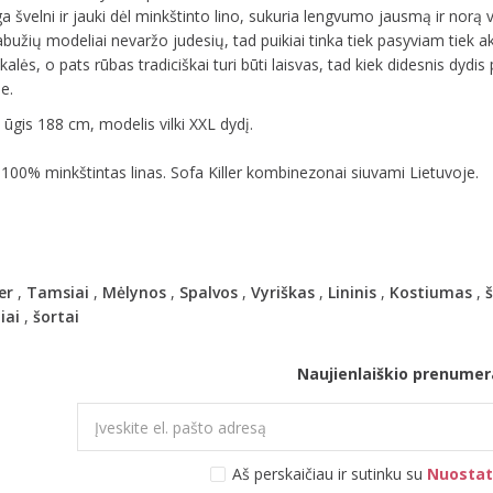
 švelni ir jauki dėl minkštinto lino, sukuria lengvumo jausmą ir norą
rabužių modeliai nevaržo judesių, tad puikiai tinka tiek pasyviam tiek akt
kalės, o pats rūbas tradiciškai turi būti laisvas, tad kiek didesnis dydis
e.
ūgis 188 cm, modelis vilki XXL dydį.
 100% minkštintas linas. Sofa Killer kombinezonai siuvami Lietuvoje.
er
,
Tamsiai
,
Mėlynos
,
Spalvos
,
Vyriškas
,
Lininis
,
Kostiumas
,
š
iai
,
šortai
Naujienlaiškio prenumer
Aš perskaičiau ir sutinku su
Nuostat